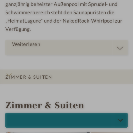
f
ganzjährig beheizter Außenpool mit Sprudel- und
Schwimmerbereich steht den Saunapuristen die
„HeimatLagune“ und der NakedRock-Whirlpool zur
Verfügung.
Weiterlesen
ZIMMER & SUITEN
INFOS
IMPRESSIONEN
DETAILS
ANGEBOTE
LAGE & ANREISE
Zimmer & Suiten
ALLE ANZEIGEN (24)