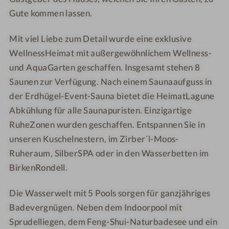
o
h
m
m
Gute kommen lassen.
t
o
a
a
e
t
i
i
Mit viel Liebe zum Detail wurde eine exklusive
l
e
s
s
B
l
e
e
WellnessHeimat mit außergewöhnlichem Wellness-
o
B
r
r
und AquaGarten geschaffen. Insgesamt stehen 8
d
o
H
H
Saunen zur Verfügung. Nach einem Saunaaufguss in
e
d
o
o
der Erdhügel-Event-Sauna bietet die HeimatLagune
n
e
f
f
Abkühlung für alle Saunapuristen. Einzigartige
m
n
RuheZonen wurden geschaffen. Entspannen Sie in
a
m
unseren Kuschelnestern, im Zirber´l-Moos-
i
a
Ruheraum, SilberSPA oder in den Wasserbetten im
s
i
e
s
BirkenRondell.
r
e
H
r
Die Wasserwelt mit 5 Pools sorgen für ganzjähriges
o
H
Badevergnügen. Neben dem Indoorpool mit
f
o
Sprudelliegen, dem Feng-Shui-Naturbadesee und ein