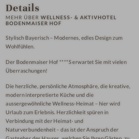
Details
m
-
0
-
-
a
W
-
&
&
MEHR ÜBER
WELLNESS- & AKTIVHOTEL
i
e
W
BODENMAISER HOF
A
A
s
l
e
k
k
e
Stylisch Bayerisch – Modernes, edles Design zum
l
l
t
t
r
n
Wohlfühlen.
l
i
i
H
e
n
v
v
o
s
Der Bodenmaiser Hof ****S erwartet Sie mit vielen
e
h
h
f
s
s
o
o
Überraschungen!
-
s
t
t
&
-
e
e
Die herzliche, persönliche Atmosphäre, die kreative,
A
&
l
l
modern interpretierte Küche und die
k
A
B
B
aussergewöhnliche Wellness-Heimat – hier wird
t
k
o
o
Urlaub zum Erlebnis. Herzlichkeit spüren in
i
t
d
d
Verbindung mit der Heimat- und
v
i
e
e
Naturverbundenheit – das ist der Anspruch der
h
v
n
n
Gastgeber des Hauses, welchen Sie Ihren Gästen, zu