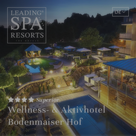
DE
EN
Superior
Wellness- & Aktivhotel
Bodenmaiser Hof