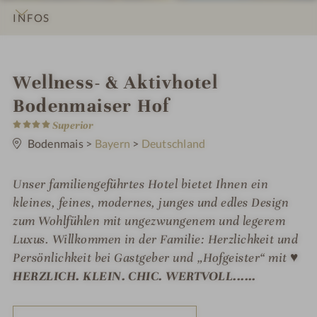
INFOS
IMPRESSIONEN
DETAILS
ZIMMER & SUITEN
ANGEBOTE
LAGE & ANREISE
i
Wellness- & Aktivhotel
n
Bodenmaiser Hof
4
Superior
S
t
Bodenmais
>
Bayern
>
Deutschland
e
r
n
Unser familiengeführtes Hotel bietet Ihnen ein
e
kleines, feines, modernes, junges und edles Design
zum Wohlfühlen mit ungezwungenem und legerem
Luxus. Willkommen in der Familie: Herzlichkeit und
Persönlichkeit bei Gastgeber und „Hofgeister“ mit ♥
HERZLICH. KLEIN. CHIC. WERTVOLL......