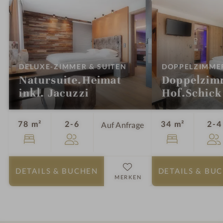
:
DELUXE-ZIMMER & SUITEN
DOPPELZIMME
Natursuite.Heimat
Doppelzim
inkl. Jacuzzi
Hof.Schick
Personen
78 m²
2-6
34 m²
2-4
Auf Anfrage
DETAILS
& BUCHEN
DETAILS
& BU
MERKEN