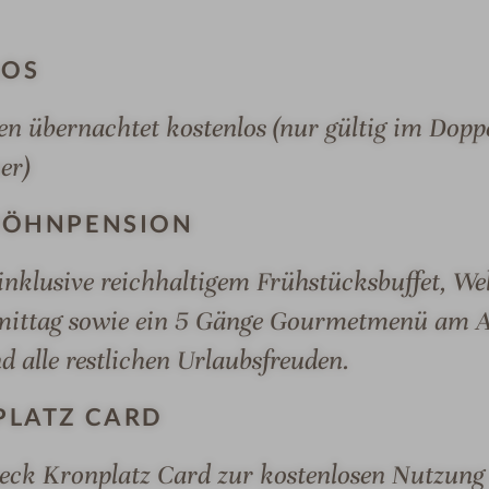
s
M
s
a
LOS
i
j
o
e
ren übernachtet kostenlos (nur gültig im Dop
n
s
er)
e
t
n
i
WÖHNPENSION
#
c
9
–
nklusive reichhaltigem Frühstücksbuffet, Wel
MER & SUITEN
ANGEBOTE
LAGE & ANREIS
-
U
mittag sowie ein 5 Gänge Gourmetmenü am A
M
n
a
i
d alle restlichen Urlaubsfreuden.
j
q
e
u
PLATZ CARD
s
e
– UNIQUE SPA RESORT
neck Kronplatz Card zur kostenlosen Nutzung a
t
S