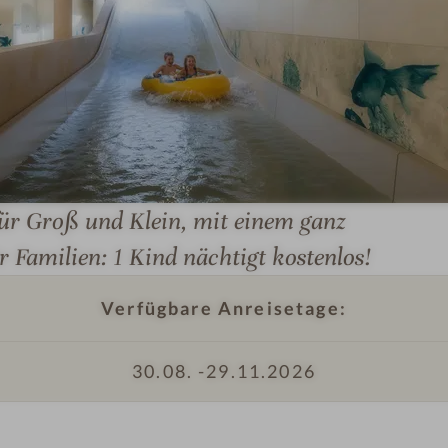
I
m
p
r
e
s
ür Groß und Klein, mit einem ganz
s
r Familien: 1 Kind nächtigt kostenlos!
i
o
Verfügbare Anreisetage:
n
I
e
m
n
30.08. -
29.11.2026
p
#
r
6
e
-