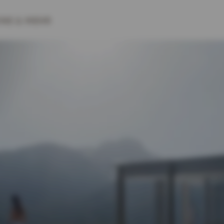
INE
& MEHR