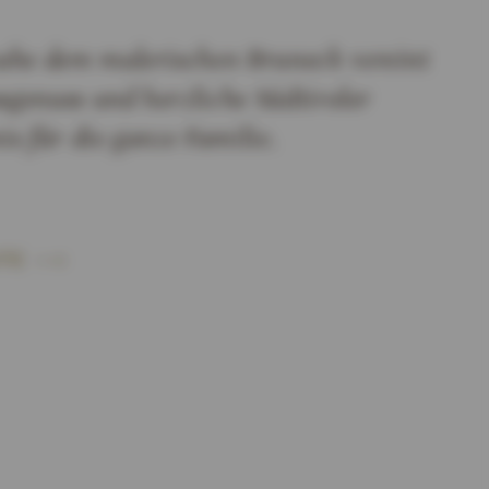
nahe dem malerischen Bruneck vereint
ssgenuss und herzliche Südtiroler
s für die ganze Familie.
TE