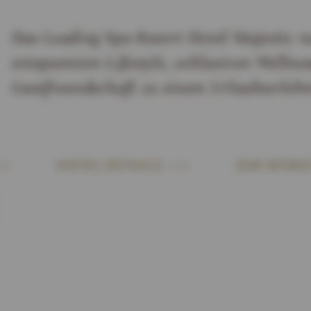
Das Leading Spa Resort Hotel Majestic 
entspannten Lifestyle, exklusiven Wellne
Gastfreundschaft zu einem Urlaubserlebni
HOTEL DETAILS
ZUR WEBSI