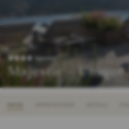
Superior
Majestic – Unique
INFOS
IMPRESSIONEN
DETAILS
ZIM