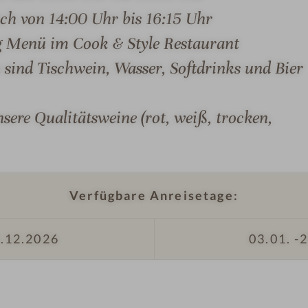
s
i
ich von 14:00 Uhr bis 16:15 Uhr
i
f
g Menü im Cook & Style Restaurant
o
e
n
S
 sind Tischwein, Wasser, Softdrinks und Bier
e
t
n
y
sere Qualitätsweine (rot, weiß, trocken,
#
l
9
e
MER & SUITEN
ANGEBOTE
LAGE & ANREIS
-
R
L
e
i
s
Verfügbare Anreisetage:
f
o
e
r
.12.2026
03.01. -
2
S
t
 RESORT ZUM KURFÜRSTEN
t
Z
y
u
der Model. 3 ganzjährig
ten Urlaub. Einfach mehr
l
m