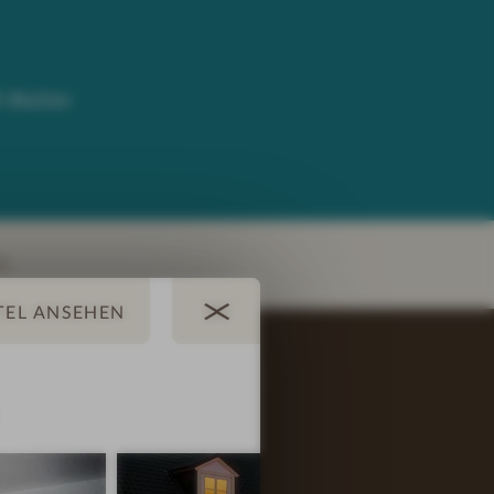
E-Autos
E