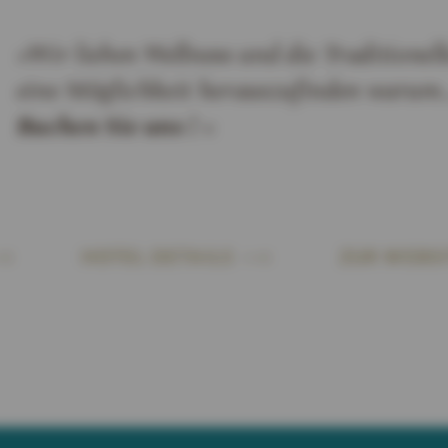
»Wir lieben Wellness und die Traditionel
eine Möglichkeit herauszufinden warum.
Buchen Sie uns !
«
HOTEL DETAILS
ZUR WEBSI