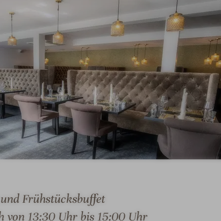
I
m
p
r
e
s
s
i
o
n
I
e
m
n
p
#
r
6
und Frühstücksbuffet
e
-
s
L
ch von 13:30 Uhr bis 15:00 Uhr