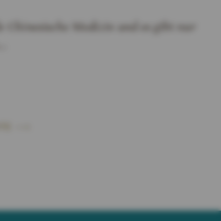
le Chinesische Medizin und es gibt nur
..
TE