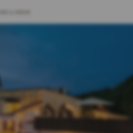
INE
& MEHR