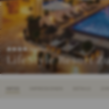
Superior
LifeStyle Resort 
INFOS
IMPRESSIONEN
DETAILS
ZIM