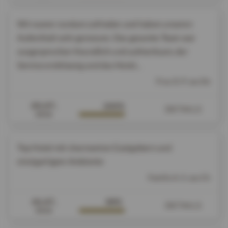
Wir waren rundum zufrieden und haben unseren
Aufenthalt sehr genossen. Das gesamte Team war
ausgesprochen freundlich und aufmerksam, der
Service erstklassig und das Hotel...
Frau O. P. aus De
20.07.
100%
DETAILS
2026
Top Hotel mit charmanten Gastgebern und
einzigartigem Ambiente
Familie A. S. aus Ch
19.07.
99%
DETAILS
2026