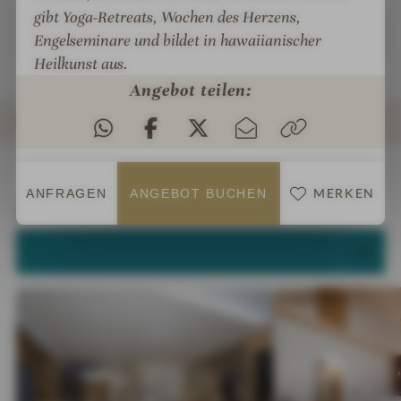
gibt Yoga-Retreats, Wochen des Herzens,
Weiterlesen
Engelseminare und bildet in hawaiianischer
Heilkunst aus.
Angebot teilen:
ZIMMER & SUITEN
INFOS
IMPRESSIONEN
DETAILS
ANGEBOTE
BEWERTUNGEN
LAGE & ANREISE
MERKEN
ANFRAGEN
ANGEBOT BUCHEN
Zimmer & Suiten
ALLE ANZEIGEN (37)