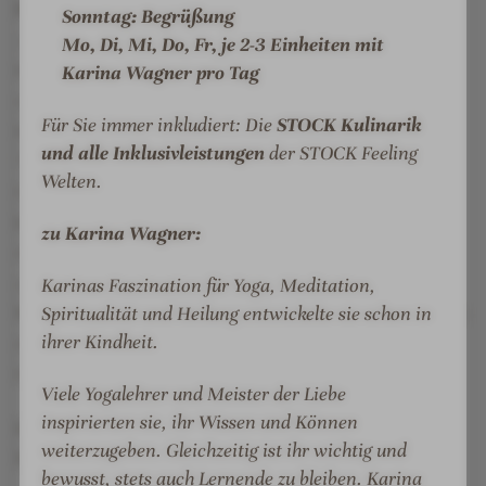
Reifenrutsche
mit Zeitmessung und eigenem
Sonntag: Begrüßung
Jugend- und Kinderbecken. Die Familiensauna mit
Mo, Di, Mi, Do, Fr, je 2-3 Einheiten mit
Kräuterdampfbad, Finnischer Sauna und Whirlpool
Karina Wagner pro Tag
macht das Wellnesshotel in Österreich ganz
Für Sie immer inkludiert: Die
STOCK Kulinarik
besonders familienfreundlich. Mit Billard,
und alle Inklusivleistungen
der STOCK Feeling
Tischtennis, Internet Corner, alkoholfreien
Welten.
Cocktailkursen, Modeschauen und der
Player’s
Lounge
mit Spielkonsolen wird jeder Tag großartig.
zu Karina Wagner:
Auch für die Kleinsten, die im Kinderclub mit
ausgebildeten Pädagoginnen an
sieben Tagen in der
Karinas Faszination für Yoga, Meditation,
Woche
mit betreutem Kinderessen zu Mittag und am
Spiritualität und Heilung entwickelte sie schon in
ihrer Kindheit.
Abend eine wundervolle Zeit im 5 Sterne Superior
Hotel in Tirol erleben.
Viele Yogalehrer und Meister der Liebe
inspirierten sie, ihr Wissen und Können
Qualität und Lifestyle
im 5-Sterne Superior-
weiterzugeben. Gleichzeitig ist ihr wichtig und
Wellnesshotel STOCK resort:
bewusst, stets auch Lernende zu bleiben. Karina