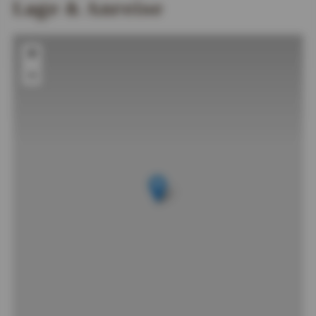
Lage & Anreise
+
−