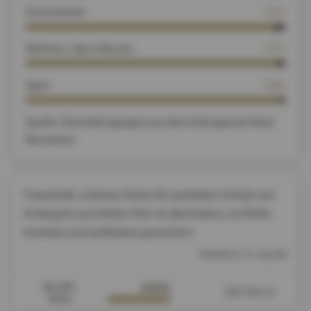
Gastronomie
96%
Wellness, Spa & Beauty
97%
Sport
98%
Quelle: Gästebefragungen aus dem Umfragetool Hotel
Barometer.
Traumhaft, schönes Hotel. Ein perfekter Urlaub von
Anfang bis zum Ende. Hier ist abschalten, zur Ruhe
kommen und auftanken garantiert.
Familie C. K. aus De
31.07.
100%
DETAILS
2026