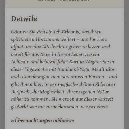
Sportliebhaber glücklich zu machen. Im
190m²
Panorama-Fitness-Studio
mit neuesten TechnoGym-
Details
Geräten beeindruckt der majestätische Rundumblick
genauso wie die High-End-Ausstattung oder der
Gönnen Sie sich ein Ich-Erlebnis, das Ihren
persönliche Service der sympathischen Vitalcoachs
spirituellen Horizont erweitert – und Ihr Herz
des Tiroler Spa- und Wellnesshotel STOCK resort.
öffnet: um das Alte leichter gehen zu lassen und
bereit für das Neue in Ihrem Leben zu sein.
Familienurlaub
im 5-Sterne Superior -
Achtsam und liebevoll führt Karina Wagner Sie in
Wellnesshotel in Tirol:
dieser Yogawoche mit Kundalini-Yoga, Meditation
und Atemübungen zu neuen inneren Ebenen – und
Ein spannendes Kinder- und Jugendprogramm mit
gibt Ihnen hier, in der magisch-schönen Zillertaler
zahlreichen sportlichen Aktivitäten im gesamten
Bergwelt, die Möglichkeit, Ihrer eigenen Natur
näher zu kommen. Sie werden aus dieser Auszeit
Zillertal sowie im Hausmacht Lust aufs Entdecken.
gestärkt wie nie zurückkommen, versprochen!
Den größten Erlebnispark stellt das Resort selbst
dar: Das Highlight des 5 Sterne Hotels in Tirol ist der
5 Übernachtungen inklusive:
neue
Aqua-Fun-Park mit 70 Meter langer