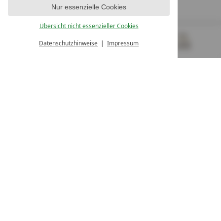
Nur essenzielle Cookies
UNSERE ÖFFNUNGSZEITEN
Montag - Freitag
Übersicht nicht essenzieller Cookies
von 08:00- 16:00 Uhr
Datenschutzhinweise
Impressum
MENÜ
GUTSCHEINE
& MEHR
ALLE RESORTS
ZURÜCK
Kontakt
WIR SIND FÜR SIE DA
Newsletter
EXKLUSIVE ANGEBOTE SICHERN
Partnerhotel werden
LASSEN SIE IHR HOTEL AUSZEICHNEN
Presse
ARTIKEL & MEDIEN SEHEN
Datenschutz­einstellungen
Datenschutz
Impressum
Barrierefreiheitserklärung