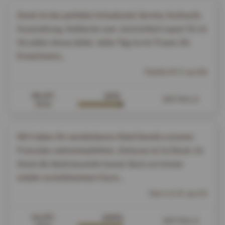
Stock ist das perfekte Urlaubsziel. Service, Kulinarik,
Ausstattung, Ambiente usw. sind einfach super! Es ist
für jeden etwas dabei. Jeder Tag ist ein Traum, für
Erwachsene...
Familie M. S. aus De
18.07.
93%
DETAILS
2026
Wir haben Ihr wunderbares Hotel bereits unseren
Freunden weiterempfohlen. Zuhause ist im Stock. Im
Stock die Seele baumeln lassen lässt uns immer
wieder zurückkommen Ganz...
Herrn A. R. aus Ch
14.07.
100%
DETAILS