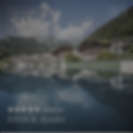
DE
EN
Superior
STOCK resort