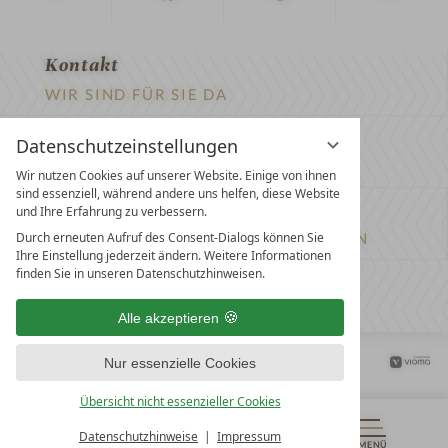
Kontakt
WIR SIND FÜR SIE DA
Newsletter
Datenschutzeinstellungen
EXKLUSIVE ANGEBOTE SICHERN
Wir nutzen Cookies auf unserer Website. Einige von ihnen
sind essenziell, während andere uns helfen, diese Website
Partnerhotel werden
und Ihre Erfahrung zu verbessern.
Durch erneuten Aufruf des Consent-Dialogs können Sie
LASSEN SIE IHR HOTEL AUSZEICHNEN
Ihre Einstellung jederzeit ändern. Weitere Informationen
finden Sie in unseren Datenschutzhinweisen.
Presse
ARTIKEL & MEDIEN SEHEN
Alle akzeptieren
Datenschutz­einstellungen
Datenschutz
Impressum
Nur essenzielle Cookies
Barrierefreiheitserklärung
Übersicht nicht essenzieller Cookies
Datenschutzhinweise
Impressum
MENÜ
GUTSCHEINE
& MEHR
ALLE RESORTS