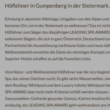
Höflehner in Gumpenberg in der Steiermark.
Erholung in absoluter Alleinlage. Umgeben von den Alpen und 
besseren Ort, um in der Steiermark zu wellnessen? Das ist nic
Höflehner zum Sieger des diesjährigen LEADING SPA AWARDS
exklusiven Siegern, die sich in ganz Österreich, Deutschland u
Partnerhotel die Auszeichnung nachhause holen und muss dafü
Wellnessbereich erwarten die Gäste ein stimmiges Konzept un
Superior-Hotels schaffen es auf die Favoriten-Liste.
Vom Natur- und Wellnesshotel Höflehner war die Jury begeist
Spa, das seines Gleichen sucht. Es gibt sechs Wasserwelten,
dem Rooftop-Whirlpool und dem Luxury Infinity Whirlpool liefe
SPA AWARD aber noch mehr Kriterien erfüllt werden müssen, te
Genusswelten: Gerhards gesunder Genuss, Katrins kreative Ku
eindeutig, der LEADING SPA AWARD geht wohlverdient ans H