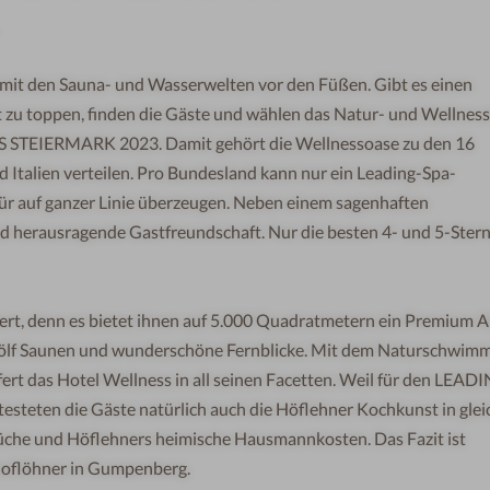
mit den Sauna- und Wasserwelten vor den Füßen. Gibt es einen
ht zu toppen, finden die Gäste und wählen das Natur- und Wellnes
 STEIERMARK 2023. Damit gehört die Wellnessoase zu den 16
nd Italien verteilen. Pro Bundesland kann nur ein Leading-Spa-
r auf ganzer Linie überzeugen. Neben einem sagenhaften
d herausragende Gastfreundschaft. Nur die besten 4- und 5-Ster
ert, denn es bietet ihnen auf 5.000 Quadratmetern ein Premium A
 zwölf Saunen und wunderschöne Fernblicke. Mit dem Naturschwimm
rt das Hotel Wellness in all seinen Facetten. Weil für den LEAD
steten die Gäste natürlich auch die Höflehner Kochkunst in glei
̈che und Höflehners heimische Hausmannkosten. Das Fazit ist
oflöhner in Gumpenberg.