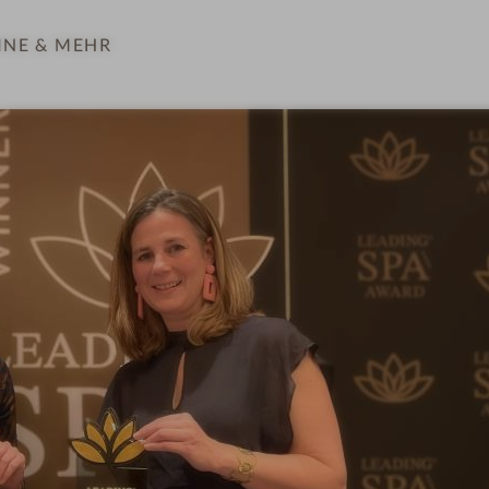
INE
& MEHR