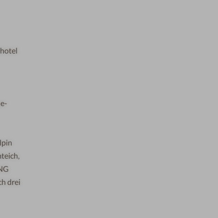
shotel
ne-
lpin
teich,
ING
ch drei