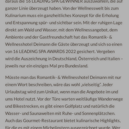
daraus die 16 LEADING SPA GEWINNER auszuwählen, die auf
ganzer Linie überzeugt haben. Von der Wellnesswelt bis zum
Kulinarium muss ein ganzheitliches Konzept für die Erholung
und Entspannung spür- und sichtbar sein. Mit der ruhigen Lage
direkt am Wald und Wasser, mit dem Wellnessangebot, dem
Ambiente und der Gastfreundschaft hat das Romantik- &
Wellnesshotel Deimann die Gäste überzeugt und sich so einen
von 16 LEADING SPA AWARDS 2022 gesichert. Vergeben
wird die Auszeichnung in Deutschland, Österreich und Italien –
jeweils nur ein einziges Mal pro Bundesland.
Müsste man das Romantik- & Wellnesshotel Deimann mit nur
einem Wort beschreiben, wäre das wohl „vielseitig“. Jeder
Urlaubstag wird zum Unikat, wenn man die Angebote im und
ums Hotel nutzt. Vor der Türe warten weitläufige Wanderwege
und Bikestrecken, es gibt einen Golfplatz und natürlich die
Wasser- und Saunawelten mit Ruhe- und Sonnenplätzchen.
Auch das Gourmet-Restaurant bietet kulinarische Highlights,
für die es mit einem Michelinstern ausgezeichnet wurde. Wer