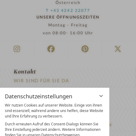
Österreich
T +43 4242 22077
UNSERE ÖFFNUNGSZEITEN
Montag - Freitag
von 08:00- 16:00 Uhr
Kontakt
WIR SIND FÜR SIE DA
Newsletter
Datenschutzeinstellungen
EXKLUSIVE ANGEBOTE SICHERN
Wir nutzen Cookies auf unserer Website. Einige von ihnen
sind essenziell, während andere uns helfen, diese Website
Partnerhotel werden
und Ihre Erfahrung zu verbessern.
Durch erneuten Aufruf des Consent-Dialogs können Sie
LASSEN SIE IHR HOTEL AUSZEICHNEN
Ihre Einstellung jederzeit ändern. Weitere Informationen
finden Sie in unseren Datenschutzhinweisen.