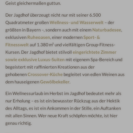
Geist gleichermaßen guttun.
Der Jagdhof überzeugt nicht nur mit seiner 6.500
Quadratmeter großen
Wellness- und Wasserwelt
– der
größten in Bayern –, sondern auch mit einem
Naturbadesee
,
exklusiven
Ruheoasen
, einer modernen
Sport- &
Fitnesswelt
auf 1.380 m² und vielfältigen Group-Fitness-
Kursen. Der Jagdhof bietet stilvoll
eingerichtete Zimmer
sowie exklusive Luxus-Suiten
mit eigenem Spa-Bereich und
begeistert mit raffinierten Kreationen aus der
gehobenen
Crossover-Küche
begleitet von edlen Weinen aus
dem hauseigenen
Gewölbekeller
.
Ein Wellnessurlaub im Herbst im Jagdhof bedeutet mehr als
nur Erholung – es ist ein bewusster Rückzug aus der Hektik
des Alltags, es ist ein Ankommen in der Stille, ein Auftanken
mit allen Sinnen. Wer neue Kraft schöpfen möchte, ist hier
genau richtig.