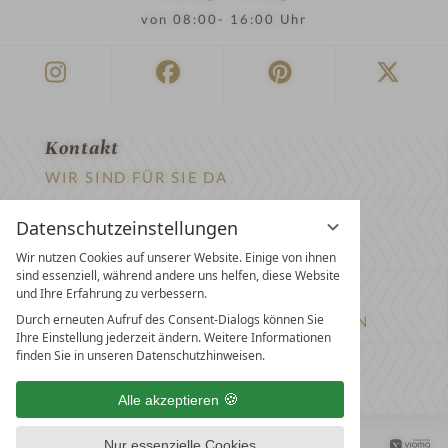
von 08:00- 16:00 Uhr
Kontakt
WIR SIND FÜR SIE DA
Newsletter
Datenschutzeinstellungen
EXKLUSIVE ANGEBOTE SICHERN
Wir nutzen Cookies auf unserer Website. Einige von ihnen
sind essenziell, während andere uns helfen, diese Website
Partnerhotel werden
und Ihre Erfahrung zu verbessern.
Durch erneuten Aufruf des Consent-Dialogs können Sie
LASSEN SIE IHR HOTEL AUSZEICHNEN
Ihre Einstellung jederzeit ändern. Weitere Informationen
finden Sie in unseren Datenschutzhinweisen.
Presse
ARTIKEL & MEDIEN SEHEN
Alle akzeptieren
Datenschutz­einstellungen
Datenschutz
Impressum
Nur essenzielle Cookies