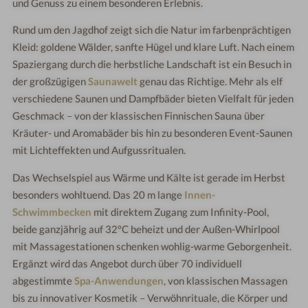
und Genuss zu einem besonderen Erlebnis.
Rund um den Jagdhof zeigt sich die Natur im farbenprächtigen
Kleid: goldene Wälder, sanfte Hügel und klare Luft. Nach einem
Spaziergang durch die herbstliche Landschaft ist ein Besuch in
der großzügigen
Saunawelt
genau das Richtige. Mehr als elf
verschiedene Saunen und Dampfbäder bieten Vielfalt für jeden
Geschmack – von der klassischen Finnischen Sauna über
Kräuter- und Aromabäder bis hin zu besonderen Event-Saunen
mit Lichteffekten und Aufgussritualen.
Das Wechselspiel aus Wärme und Kälte ist gerade im Herbst
besonders wohltuend. Das 20 m lange
Innen-
Schwimmbecken
mit direktem Zugang zum Infinity-Pool,
beide ganzjährig auf 32°C beheizt und der Außen-Whirlpool
mit Massagestationen schenken wohlig-warme Geborgenheit.
Ergänzt wird das Angebot durch über 70 individuell
abgestimmte
Spa-Anwendungen
, von klassischen Massagen
bis zu innovativer Kosmetik – Verwöhnrituale, die Körper und