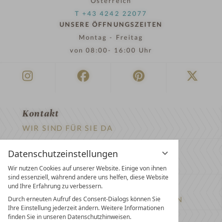
Österreich
T +43 4242 22077
UNSERE ÖFFNUNGSZEITEN
Montag - Freitag
von 08:00- 16:00 Uhr
Kontakt
WIR SIND FÜR SIE DA
Newsletter
Datenschutzeinstellungen
EXKLUSIVE ANGEBOTE SICHERN
Wir nutzen Cookies auf unserer Website. Einige von ihnen
sind essenziell, während andere uns helfen, diese Website
Partnerhotel werden
und Ihre Erfahrung zu verbessern.
Durch erneuten Aufruf des Consent-Dialogs können Sie
LASSEN SIE IHR HOTEL AUSZEICHNEN
Ihre Einstellung jederzeit ändern. Weitere Informationen
finden Sie in unseren Datenschutzhinweisen.
Presse