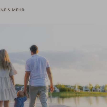
INE
& MEHR