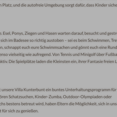
n
Pla
t
z,
u
n
d
d
ie
a
utof
re
i
e
U
mgeb
u
n
g
so
r
g
t
dafür,
das
s
Kind
e
r si
che
e
.
E
se
l, Po
n
ys,
Zi
e
g
en und
H
a
s
e
n
w
ar
t
en
d
ara
u
f,
besucht
und
g
es
tr
s
ich
i
m
B
a
de
s
ee
s
o r
i
chtig
a
ustob
e
n
–
s
e
i
e
s
be
i
m
Sc
hwimm
en,
Tre
elen, schnappt euch eure Schwimmsachen
und
gön
n
t
e
uc
h
e
in
e
Rund
e
n
s
o
v
i
e
ls
e
it
i
g
wie
au
f
r
e
ge
nd.
Von
T
e
n
nis
u
nd
M
inig
ol
f üb
e
r
F
u
ß
b
a
aktiv
.
Die
Sp
i
e
l
pl
ä
tz
e l
a
de
n
d
i
e
Klei
nsten
ein,
i
hr
e
r Fa
n
t
asi
e
f
re
ie
n
L
t
uns
ere
V
ill
a
Kun
t
e
rbu
n
t
e
in
b
u
n
t
e
s
U
nterh
al
tu
n
g
s
pro
gr
a
mm für
ören
Sch
a
tz
suchen,
Kinder
-Zu
m
ba,
Ou
t
do
o
r
-Olympi
a
den oder
 bestens betreut wird, haben Eltern die Möglichkeit, sich in un
t
fü
r
sich
zu g
e
n
i
e
ß
e
n
.