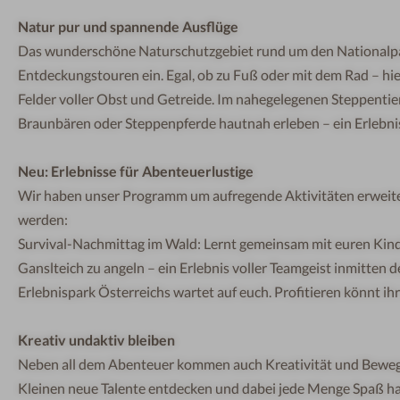
N
at
u
r
pur
und
sp
a
n
n
en
de
Ausflüg
e
Das
wu
ndersc
h
ön
e
Natu
rs
chutzg
e
bi
e
t
ru
n
d
u
m
den
Na
t
i
on
a
lp
Entdeckungstouren ein. Egal, ob zu Fuß oder
mit
d
em R
a
d
–
h
i
Felder voller Obst
und
G
et
r
ei
d
e
.
Im
n
ahe
g
el
egenen
S
te
ppentie
Braun
b
är
en oder
St
e
pp
e
npfe
r
de
h
a
u
tna
h
er
le
be
n
–
e
in
E
r
l
ebn
i
Neu: E
r
l
e
bn
i
ss
e
fü
r
A
b
e
n
teue
r
l
u
s
t
ig
e
W
ir haben
un
se
r
Pr
ogramm
um
aufr
e
ge
n
d
e
Akt
i
vit
ät
e
n
e
rwe
it
werden:
Survival-Nachmittag im Wald: Lernt gemeinsam mit euren Kinde
Ganslteich zu angeln – ein Erlebnis voller Teamgeist inmitten
Erlebnispark Österreichs wartet auf euch. Profitieren könnt ih
Kreativ und
aktiv bleiben
Neben all dem Abenteuer kommen auch Kreativität und Bewegun
Kleinen neue Talente entdecken und dabei jede Menge Spaß ha