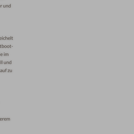
r
und
ei
ch
e
lt
tboot-
e im
ll
u
n
d
auf
zu
serem