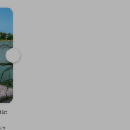
Weiter
f
i
s
t
l
e
n