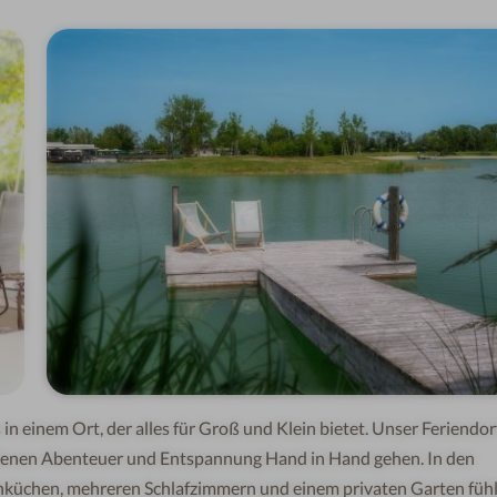
 i
n
e
in
e
m
Ort, d
e
r
all
e
s
fü
r
Gr
o
ß
und
Kl
ein
bie
te
t
.
Un
s
e
r
F
e
ri
en
d
o
r
 denen Abenteuer
und
E
n
tsp
ann
u
n
g
H
a
n
d
in H
a
nd g
e
h
en
.
I
n d
e
n
n
küch
e
n,
m
e
h
r
e
r
en
Schlaf
zi
m
me
rn und
ein
e
m
priv
a
te
n
Gart
en
f
üh