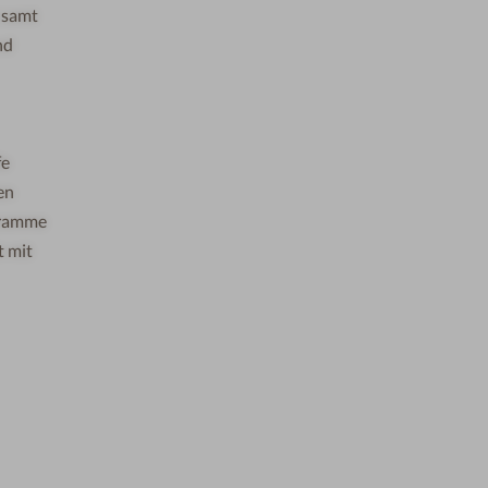
 samt
nd
fe
en
gramme
t mit