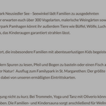
a
r
k
Neusiedler See - Seewinkel lädt Familien zu ausgedehnten
er e
r
w
a
r
t
en
euch über 300 Vogelarten, malerische Weingärten sow
r
p
ark
Pamhag
e
n
kön
n
t
i
h
r
a
u
ßer
de
m
T
i
e
r
e
wie Bü
f
fel,
Wöl
fe,
Luch
s
,
das K
i
nd
eraugen
g
arant
ie
rt st
rah
le
n
lä
s
s
t
.
ert,
die
ins
b
e
s
ondere
Famil
ien
mi
t abenteue
r
lustigen Kids
begeist
rn Spuren zu lesen, Pfeil
und
Bogen zu basteln oder einen Fisch 
 der Natur! Ausflug zum Familypark in St. Margarethen: Der größte
r dabei
von
unser
en
e
rmäß
i
g
ten
Eint
r
ittskarten.
g nicht zu kurz. Bei Trommeln, Yoga und Tanz mit Oliverio könn
ben. Die Familien- und Kindersauna sorgt anschließend
für
Welln