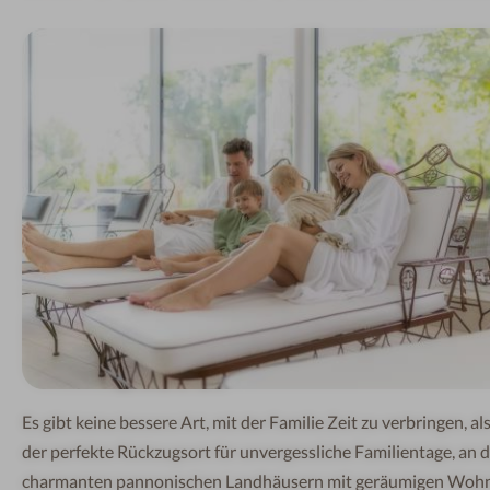
Es gibt keine bessere Art,
mit de
r
F
am
i
li
e
Z
e
i
t
zu v
e
rbr
in
g
e
n,
a
ls
der perfekte Rückzugsort
für
u
nve
r
gessliche
Familientage, an
ch
arma
n
t
en
p
annon
i
s
ch
en
Lan
d
häus
e
r
n
m
i
t
g
er
ä
u
mi
g
e
n
Wo
h