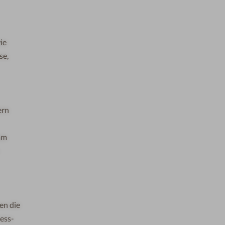
ie
se
,
ern
am
en die
ess-