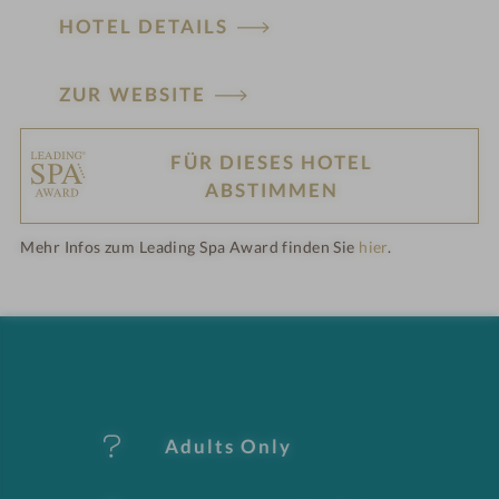
HOTEL DETAILS
ZUR WEBSITE
FÜR DIESES HOTEL
H
ABSTIMMEN
ot
Mehr Infos zum Leading Spa Award finden Sie
hier
.
el
-
M
er
Adults Only
k