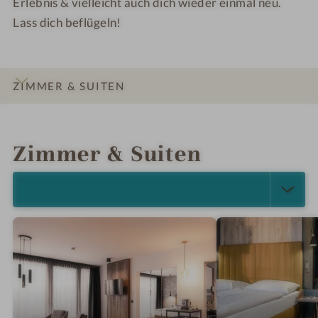
Erlebnis & vielleicht auch dich wieder einmal neu.
Lass dich beflügeln!
ZIMMER & SUITEN
INFOS
IMPRESSIONEN
DETAILS
LAGE & ANREISE
Zimmer & Suiten
ALLE ANZEIGEN (2)