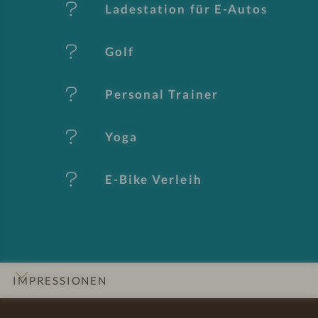
Ladestation für E-Autos
m
al
Golf
e
Personal Trainer
Yoga
E-Bike Verleih
IMPRESSIONEN
INFOS
DETAILS
ZIMMER & SUITEN
LAGE & ANREISE