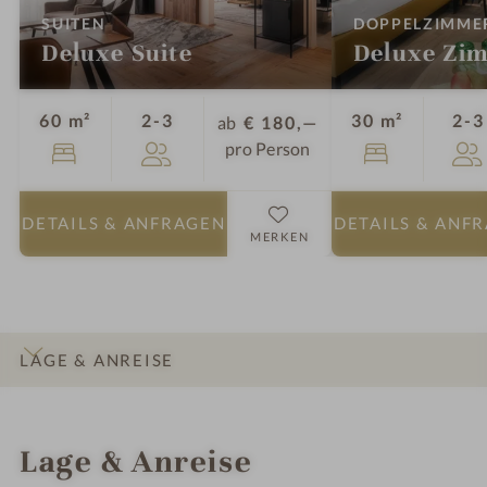
:
SUITEN
DOPPELZIMME
Deluxe Suite
Deluxe Zi
Personen
60 m²
2-3
30 m²
2-3
ab
€ 180,—
pro Person
DETAILS
& ANFRAGEN
DETAILS
& ANF
MERKEN
LAGE & ANREISE
INFOS
IMPRESSIONEN
DETAILS
ZIMMER & SUITEN
Lage & Anreise