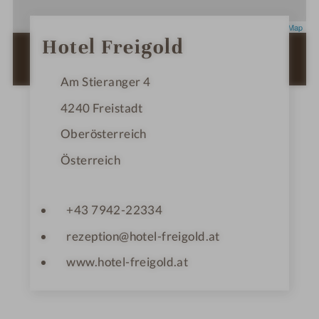
Leaflet
|
OpenStreetMap
0
Hotel Freigold
S
ZUR ROUTENPLANUNG MIT GOOGLE
t
e
MAPS
r
Am Stieranger 4
n
e
4240
Freistadt
Oberösterreich
Österreich
+43 7942-22334
rezeption@hotel-freigold.at
www.hotel-freigold.at