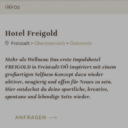
INFOS
IMPRESSIONEN
DETAILS
ZIMMER & SUITEN
LAGE & ANREISE
i
Hotel Freigold
0
n
S
Freistadt
>
Oberösterreich
>
Österreich
t
e
r
Mehr als Wellness: Das erste Impulshotel
n
e
FREIGOLD in Freistadt/OÖ inspiriert mit einem
großartigen Selfness-Konzept dazu wieder
aktiver, neugierig und offen für Neues zu sein.
Hier entdeckst du deine sportliche, kreative,
spontane und lebendige Seite wieder.
ANFRAGEN