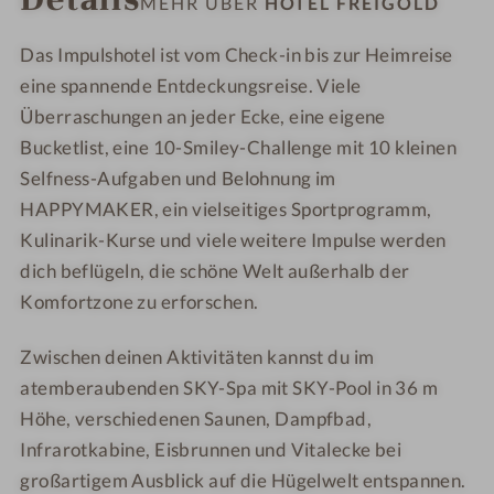
MEHR ÜBER
HOTEL FREIGOLD
H
-
g
g
o
H
o
o
Das Impulshotel ist vom Check-in bis zur Heimreise
t
o
l
l
eine spannende Entdeckungsreise. Viele
e
t
d
d
Überraschungen an jeder Ecke, eine eigene
l
e
Bucketlist, eine 10-Smiley-Challenge mit 10 kleinen
F
l
Selfness-Aufgaben und Belohnung im
r
F
HAPPYMAKER, ein vielseitiges Sportprogramm,
e
r
Kulinarik-Kurse und viele weitere Impulse werden
i
e
dich beflügeln, die schöne Welt außerhalb der
g
i
o
g
Komfortzone zu erforschen.
l
o
d
l
Zwischen deinen Aktivitäten kannst du im
d
atemberaubenden SKY-Spa mit SKY-Pool in 36 m
Höhe, verschiedenen Saunen, Dampfbad,
Infrarotkabine, Eisbrunnen und Vitalecke bei
großartigem Ausblick auf die Hügelwelt entspannen.