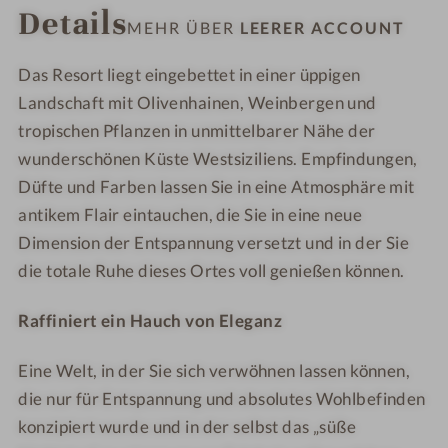
Details
-
0
c
c
MEHR ÜBER
LEERER ACCOUNT
L
-
o
o
e
L
u
u
Das Resort liegt eingebettet in einer üppigen
e
e
n
n
Landschaft mit Olivenhainen, Weinbergen und
r
e
t
t
tropischen Pflanzen in unmittelbarer Nähe der
e
r
wunderschönen Küste Westsiziliens. Empfindungen,
r
e
Düfte und Farben lassen Sie in eine Atmosphäre mit
A
r
antikem Flair eintauchen, die Sie in eine neue
c
A
Dimension der Entspannung versetzt und in der Sie
c
c
die totale Ruhe dieses Ortes voll genießen können.
o
c
u
o
Raffiniert ein Hauch von Eleganz
n
u
t
n
Eine Welt, in der Sie sich verwöhnen lassen können,
t
die nur für Entspannung und absolutes Wohlbefinden
konzipiert wurde und in der selbst das „süße