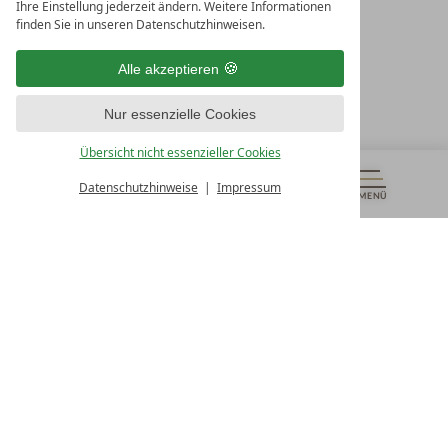
Ihre Einstellung jederzeit ändern. Weitere Informationen
10. Oktober Str. 17/Top 1
finden Sie in unseren Datenschutzhinweisen.
9500 Villach
Österreich
Alle akzeptieren
T +43 4242 22077
Nur essenzielle Cookies
UNSERE ÖFFNUNGSZEITEN
Montag - Freitag
Übersicht nicht essenzieller Cookies
von 08:00- 16:00 Uhr
Datenschutzhinweise
Impressum
MENÜ
GUTSCHEINE
& MEHR
ALLE RESORTS
ZURÜCK
Kontakt
WIR SIND FÜR SIE DA
Newsletter
EXKLUSIVE ANGEBOTE SICHERN
Partnerhotel werden
LASSEN SIE IHR HOTEL AUSZEICHNEN