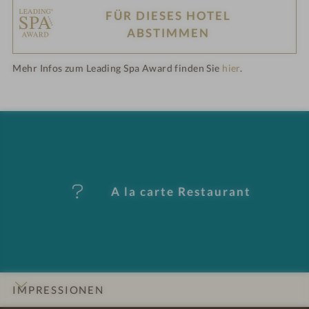
FÜR DIESES HOTEL
e
H
ABSTIMMEN
l
ot
i
Mehr Infos zum Leading Spa Award finden Sie
hier
.
n
el
-
M
er
A la carte Restaurant
k
m
al
IMPRESSIONEN
e