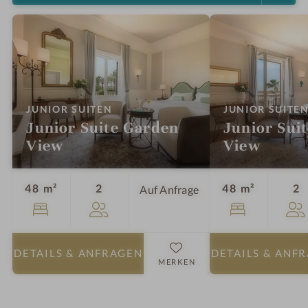
:
JUNIOR SUITEN
JUNIOR SUITE
Junior Suite Garden
Junior Suit
View
View
Personen
P
48 m²
2
48 m²
2
Auf Anfrage
DETAILS
& ANFRAGEN
DETAILS
& ANF
MERKEN