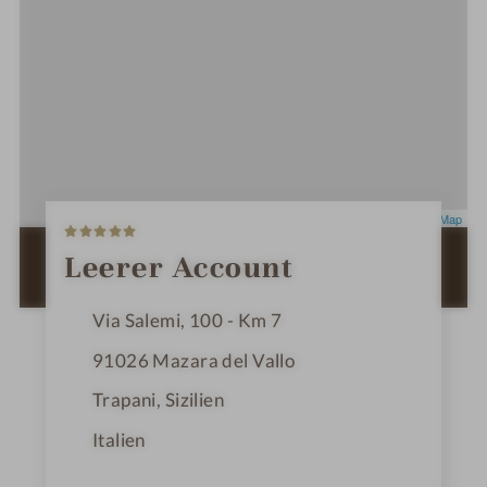
5
Leaflet
|
OpenStreetMap
S
t
ZUR ROUTENPLANUNG MIT GOOGLE
Leerer Account
e
MAPS
r
n
Via Salemi, 100 - Km 7
e
91026
Mazara del Vallo
Trapani, Sizilien
Italien