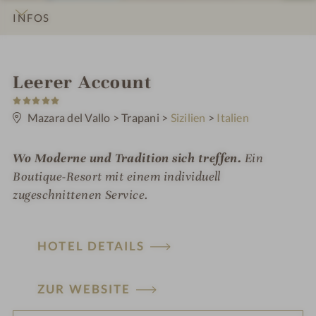
INFOS
IMPRESSIONEN
DETAILS
ZIMMER & SUITEN
LAGE & ANREISE
W
Leerer Account
5
e
S
t
Mazara del Vallo
>
Trapani
>
Sizilien
>
Italien
l
e
r
l
n
Wo Moderne und Tradition sich treffen.
Ein
e
n
Boutique-Resort mit einem individuell
e
zugeschnittenen Service.
s
s
HOTEL DETAILS
h
o
ZUR WEBSITE
t