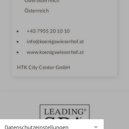
Oberösterreich
Österreich
+43 7955 20 10 10
info@koenigswieserhof.at
www.koenigswieserhof.at
HTK City Center GmbH
Datenschutzeinstellungen