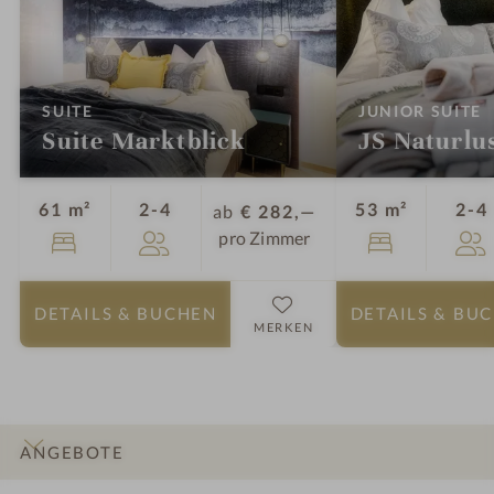
:
:
SUITE
JUNIOR SUITE
Suite Marktblick
JS Naturlu
Personen
61 m²
2-4
53 m²
2-4
ab
€ 282,—
pro Zimmer
DETAILS
& BUCHEN
DETAILS
& BU
MERKEN
ANGEBOTE