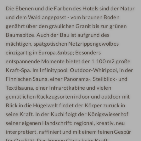
u
o
t
t
Die Ebenen und die Farben des Hotels sind der Natur
t
u
e
e
i
und dem Wald angepasst - vom braunen Boden
t
l
l
q
i
K
K
genährt über den gräulichen Granit bis zur grünen
u
q
ö
ö
Baumspitze. Auch der Bau ist aufgrund des
e
u
n
n
mächtigen, spätgotischen Netzrippengewölbes
-
e
i
i
einzigartig in Europa.&nbsp; Besonders
H
-
g
g
entspannende Momente bietet der 1.100 m2 große
o
H
s
s
Kraft-Spa. Im Infinitypool, Outdoor-Whirlpool, in der
t
o
w
w
Finnischen Sauna, einer Panorama-, Steilblick- und
e
t
i
i
Textilsauna, einer Infrarotkabine und vielen
l
e
e
e
K
l
s
s
gemütlichen Rückzugsorten indoor und outdoor mit
ö
K
e
e
Blick in die Hügelwelt findet der Körper zurück in
n
ö
r
r
seine Kraft. In der Kuchl folgt der Königswieserhof
i
n
h
h
seiner eigenen Handschrift: regional, kreativ, neu
g
i
o
o
interpretiert, raffiniert und mit einem feinen Gespür
s
g
f
f
für Qualität. Das können Gäste beim Kraft-