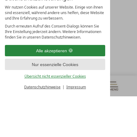
Wir nutzen Cookies auf unserer Website. Einige von ihnen
sind essenziell, während andere uns helfen, diese Website
und Ihre Erfahrung zu verbessern.
Durch erneuten Aufruf des Consent-Dialogs können Sie
LEADING SPA RESORTS
Ihre Einstellung jederzeit ändern. Weitere Informationen
10. Oktober Str. 17/Top 1
finden Sie in unseren Datenschutzhinweisen.
9500 Villach
Österreich
Alle akzeptieren
T +43 4242 22077
Nur essenzielle Cookies
UNSERE ÖFFNUNGSZEITEN
Montag - Freitag
Übersicht nicht essenzieller Cookies
von 08:00- 16:00 Uhr
Datenschutzhinweise
Impressum
MENÜ
GUTSCHEINE
& MEHR
ALLE RESORTS
ZURÜCK
Kontakt
WIR SIND FÜR SIE DA
Newsletter
EXKLUSIVE ANGEBOTE SICHERN