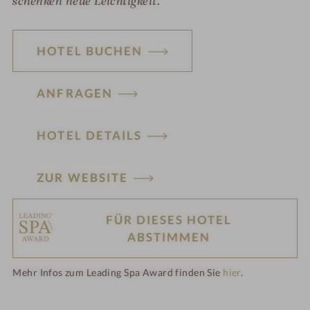
schenken neue Leichtigkeit.
HOTEL BUCHEN
ANFRAGEN
HOTEL DETAILS
ZUR WEBSITE
FÜR DIESES HOTEL
H
ABSTIMMEN
ot
Mehr Infos zum Leading Spa Award finden Sie
hier
.
el