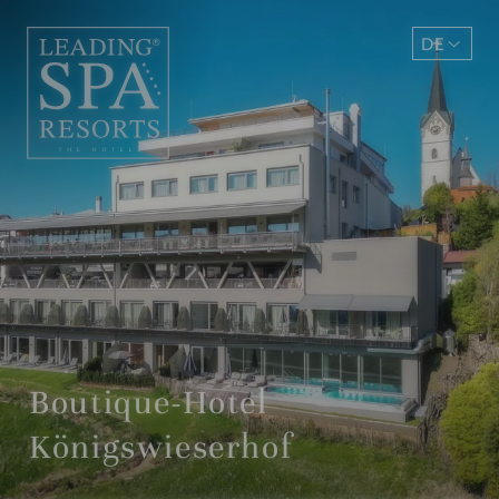
DE
EN
Boutique-Hotel
Königswieserhof