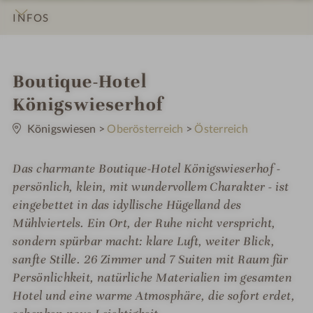
INFOS
IMPRESSIONEN
DETAILS
ZIMMER & SUITEN
ANGEBOTE
LAGE & ANREISE
i
Boutique-Hotel
n
Königswieserhof
0
S
Königswiesen
>
Oberösterreich
>
Österreich
t
e
r
Das charmante Boutique-Hotel Königswieserhof -
n
e
persönlich, klein, mit wundervollem Charakter - ist
eingebettet in das idyllische Hügelland des
Mühlviertels. Ein Ort, der Ruhe nicht verspricht,
sondern spürbar macht: klare Luft, weiter Blick,
sanfte Stille. 26 Zimmer und 7 Suiten mit Raum für
Persönlichkeit, natürliche Materialien im gesamten
Hotel und eine warme Atmosphäre, die sofort erdet,