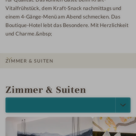
w
s
Vitalfrühstück, dem Kraft-Snack nachmittags und
i
w
einem 4-Gänge-Menü am Abend schmecken. Das
e
i
s
e
Boutique-Hotel lebt das Besondere. Mit Herzlichkeit
e
s
und Charme.&nbsp;
r
e
h
r
o
h
ZIMMER & SUITEN
f
o
f
INFOS
IMPRESSIONEN
DETAILS
ANGEBOTE
LAGE & ANREISE
Zimmer & Suiten
ALLE ANZEIGEN (12)