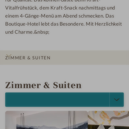
w
s
Vitalfrühstück, dem Kraft-Snack nachmittags und
i
w
einem 4-Gänge-Menü am Abend schmecken. Das
e
i
s
e
Boutique-Hotel lebt das Besondere. Mit Herzlichkeit
e
s
und Charme.&nbsp;
r
e
h
r
o
h
ZIMMER & SUITEN
f
o
f
INFOS
IMPRESSIONEN
DETAILS
ANGEBOTE
LAGE & ANREISE
Zimmer & Suiten
ALLE ANZEIGEN (12)