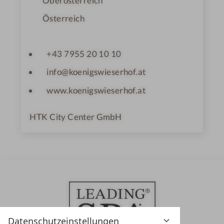
Oberösterreich
Österreich
+43 7955 20 10 10
info@koenigswieserhof.at
www.koenigswieserhof.at
HTK City Center GmbH
Datenschutzeinstellungen