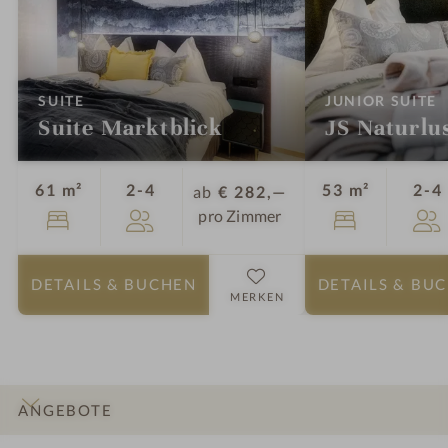
:
:
SUITE
JUNIOR SUITE
Suite Marktblick
JS Naturlu
Personen
61 m²
2-4
53 m²
2-4
ab
€ 282,—
pro Zimmer
DETAILS
& BUCHEN
DETAILS
& BU
MERKEN
ANGEBOTE