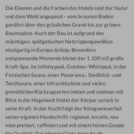
u
o
t
t
Die Ebenen und die Farben des Hotels sind der Natur
t
u
e
e
i
und dem Wald angepasst - vom braunen Boden
t
l
l
q
i
K
K
genährt über den gräulichen Granit bis zur grünen
u
q
ö
ö
Baumspitze. Auch der Bau ist aufgrund des
e
u
n
n
mächtigen, spätgotischen Netzrippengewölbes
-
e
i
i
einzigartig in Europa.&nbsp; Besonders
H
-
g
g
entspannende Momente bietet der 1.100 m2 große
o
H
s
s
Kraft-Spa. Im Infinitypool, Outdoor-Whirlpool, in der
t
o
w
w
Finnischen Sauna, einer Panorama-, Steilblick- und
e
t
i
i
Textilsauna, einer Infrarotkabine und vielen
l
e
e
e
K
l
s
s
gemütlichen Rückzugsorten indoor und outdoor mit
ö
K
e
e
Blick in die Hügelwelt findet der Körper zurück in
n
ö
r
r
seine Kraft. In der Kuchl folgt der Königswieserhof
i
n
h
h
seiner eigenen Handschrift: regional, kreativ, neu
g
i
o
o
interpretiert, raffiniert und mit einem feinen Gespür
s
g
f
f
für Qualität. Das können Gäste beim Kraft-