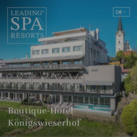
DE
EN
Boutique-Hotel
Königswieserhof