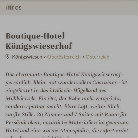
INFOS
IMPRESSIONEN
DETAILS
ZIMMER & SUITEN
ANGEBOTE
LAGE & ANREISE
i
Boutique-Hotel
n
Königswieserhof
0
S
Königswiesen
>
Oberösterreich
>
Österreich
t
e
r
Das charmante Boutique-Hotel Königswieserhof -
n
e
persönlich, klein, mit wundervollem Charakter - ist
eingebettet in das idyllische Hügelland des
Mühlviertels. Ein Ort, der Ruhe nicht verspricht,
sondern spürbar macht: klare Luft, weiter Blick,
sanfte Stille. 26 Zimmer und 7 Suiten mit Raum für
Persönlichkeit, natürliche Materialien im gesamten
Hotel und eine warme Atmosphäre, die sofort erdet,