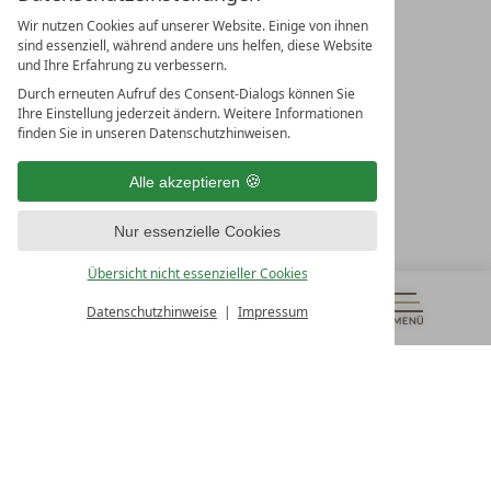
Wir nutzen Cookies auf unserer Website. Einige von ihnen
sind essenziell, während andere uns helfen, diese Website
und Ihre Erfahrung zu verbessern.
Durch erneuten Aufruf des Consent-Dialogs können Sie
LEADING SPA RESORTS
Ihre Einstellung jederzeit ändern. Weitere Informationen
10. Oktober Str. 17/Top 1
finden Sie in unseren Datenschutzhinweisen.
9500 Villach
Österreich
Alle akzeptieren
T +43 4242 22077
Nur essenzielle Cookies
UNSERE ÖFFNUNGSZEITEN
Montag - Freitag
Übersicht nicht essenzieller Cookies
von 08:00- 16:00 Uhr
Datenschutzhinweise
Impressum
MENÜ
GUTSCHEINE
& MEHR
ALLE RESORTS
ZURÜCK
Kontakt
WIR SIND FÜR SIE DA
Newsletter
EXKLUSIVE ANGEBOTE SICHERN