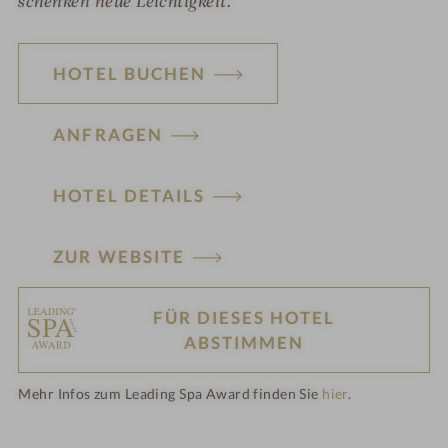
schenken neue Leichtigkeit.
HOTEL BUCHEN
ANFRAGEN
HOTEL DETAILS
ZUR WEBSITE
FÜR DIESES HOTEL
H
ABSTIMMEN
ot
Mehr Infos zum Leading Spa Award finden Sie
hier
.
el