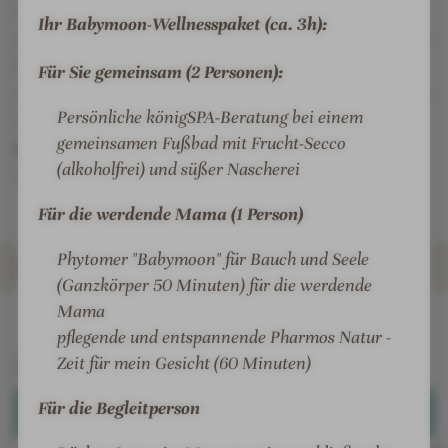
austoben. Mit drei Restaurants bietet das Hotel
a
w
Ihr Babymoon-Wellnesspaket (ca. 3h):
dreifach einzigartigen Gaumenschmaus auf höchstem
r
a
Niveau. Vom schwäbisch-rustikalen
Wanderheim
z
r
Für Sie gemeinsam (2 Personen):
w
z
über regionale Spezialitäten und Wellness-Vitalküche
Persönliche königSPA-Beratung bei einem
a
w
im
Hotelrestaurant
bis hin zum
Gourmetrestaurant
gemeinsamen Fußbad mit Frucht-Secco
l
a
Berlins Krone
(1 Michelin-Stern) ist für alle
d
l
(alkoholfrei) und süßer Nascherei
Geschmäcker was dabei.
d
Für die werdende Mama (1 Person)
Phytomer "Babymoon" für Bauch und Seele
ZIMMER & SUITEN
(Ganzkörper 50 Minuten) für die werdende
Mama
INFOS
IMPRESSIONEN
DETAILS
ANGEBOTE
LAGE & ANREISE
pflegende und entspannende Pharmos Natur -
Zimmer & Suiten
Zeit für mein Gesicht (60 Minuten)
Für die Begleitperson
ALLE ANZEIGEN (11)