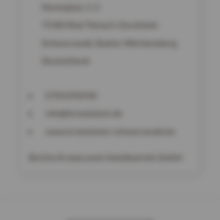
Marktplatz 1-3
75385
Bad Teinach-Zavelstein
Schwarzwald, Baden-Württemberg
Deutschland
0705392940
info@kronelamm.de
www.kronelamm-schwarzwald.de
Berlins KroneLamm Hotelbetrieb GmbH