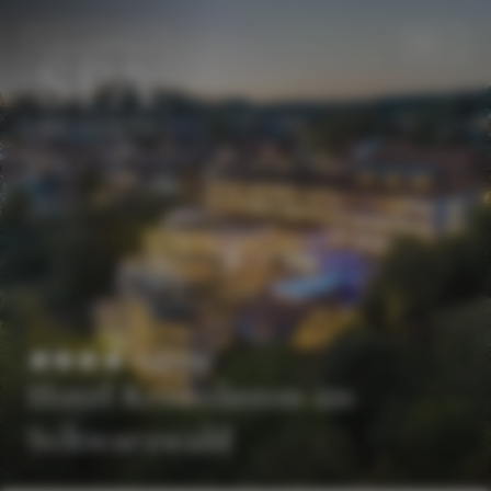
DE
EN
Superior
Hotel Kronelamm im
Schwarzwald