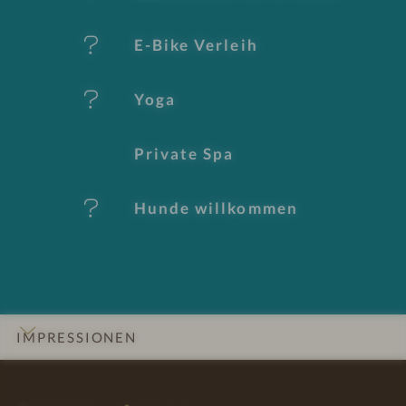
E-Bike Verleih
Yoga
Private Spa
Hunde willkommen
IMPRESSIONEN
INFOS
DETAILS
ZIMMER & SUITEN
ANGEBOTE
LAGE & ANREISE