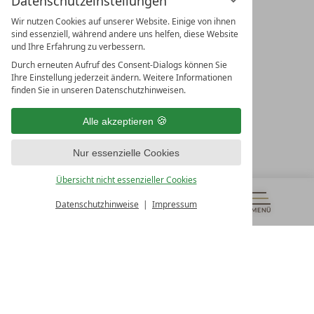
Datenschutzeinstellungen
Wir nutzen Cookies auf unserer Website. Einige von ihnen
sind essenziell, während andere uns helfen, diese Website
und Ihre Erfahrung zu verbessern.
Durch erneuten Aufruf des Consent-Dialogs können Sie
LEADING SPA RESORTS
Ihre Einstellung jederzeit ändern. Weitere Informationen
10. Oktober Str. 17/Top 1
finden Sie in unseren Datenschutzhinweisen.
9500 Villach
Österreich
Alle akzeptieren
T +43 4242 22077
Nur essenzielle Cookies
UNSERE ÖFFNUNGSZEITEN
Montag - Freitag
Übersicht nicht essenzieller Cookies
von 08:00- 16:00 Uhr
Datenschutzhinweise
Impressum
MENÜ
GUTSCHEINE
& MEHR
ALLE RESORTS
ZURÜCK
Kontakt
WIR SIND FÜR SIE DA
Newsletter
EXKLUSIVE ANGEBOTE SICHERN