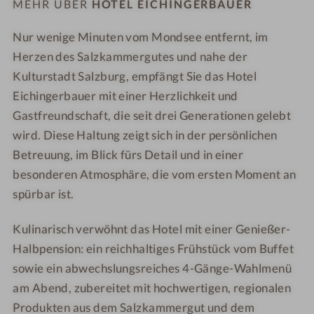
MEHR ÜBER
HOTEL EICHINGERBAUER
u
u
e
e
e
e
e
e
Nur wenige Minuten vom Mondsee entfernt, im
r
r
-
-
Herzen des Salzkammergutes und nahe der
-
-
S
S
Kulturstadt Salzburg, empfängt Sie das Hotel
M
M
P
c
Eichingerbauer mit einer Herzlichkeit und
o
o
A
h
Gastfreundschaft, die seit drei Generationen gelebt
n
n
-
a
wird. Diese Haltung zeigt sich in der persönlichen
d
d
A
f
Betreuung, im Blick fürs Detail und in einer
s
s
u
b
besonderen Atmosphäre, die vom ersten Moment an
e
e
ß
e
e
e
e
r
spürbar ist.
-
-
n
g
M
W
p
s
Kulinarisch verwöhnt das Hotel mit einer Genießer-
a
e
o
t
Halbpension: ein reichhaltiges Frühstück vom Buffet
s
i
o
u
sowie ein abwechslungsreiches 4-Gänge-Wahlmenü
s
n
l
b
am Abend, zubereitet mit hochwertigen, regionalen
a
g
e
Produkten aus dem Salzkammergut und dem