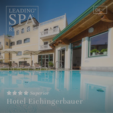
DE
EN
Superior
Hotel Eichingerbauer