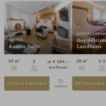
DOPPELZIMME
Doppelzim
:
SUITEN
Kamin Suite
Landhaus
Personen
55 m²
2
30 m²
1-2
ab
€ 184,—
pro Person
DETAILS
& BUCHEN
DETAILS
& BU
MERKEN