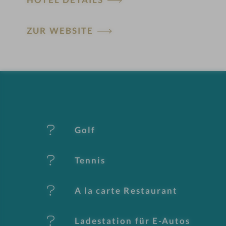
H
ZUR WEBSITE
ot
el
-
M
er
Golf
k
Tennis
m
al
A la carte Restaurant
e
Ladestation für E-Autos