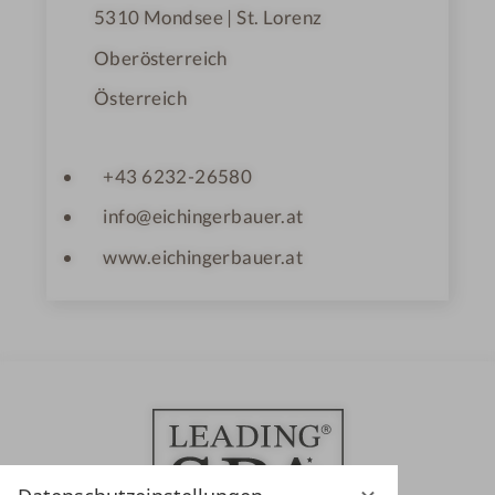
5310
Mondsee | St. Lorenz
Oberösterreich
Österreich
+43 6232-26580
info@eichingerbauer.at
www.eichingerbauer.at