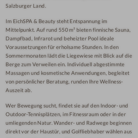
g
r
Salzburger Land.
e
o
t
Im EichSPA & Beauty steht Entspannung im
t
Mittelpunkt. Auf rund 550 m² bieten finnische Sauna,
e
Dampfbad, Infrarot und beheizter Pool ideale
Voraussetzungen für erholsame Stunden. In den
Sommermonaten lädt die Liegewiese mit Blick auf die
Berge zum Verweilen ein. Individuell abgestimmte
Massagen und kosmetische Anwendungen, begleitet
von persönlicher Beratung, runden Ihre Wellness-
Auszeit ab.
Wer Bewegung sucht, findet sie auf den Indoor- und
Outdoor-Tennisplätzen, im Fitnessraum oder in der
umliegenden Natur. Wander- und Radwege beginnen
direkt vor der Haustür, und Golfliebhaber wählen aus