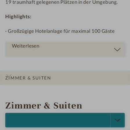
19 traumhaft gelegenen Plätzen in der Umgebung.
Highlights:
· Großzügige Hotelanlage für maximal 100 Gäste
Weiterlesen
ZIMMER & SUITEN
INFOS
IMPRESSIONEN
DETAILS
ANGEBOTE
LAGE & ANREISE
Zimmer & Suiten
ALLE ANZEIGEN (5)