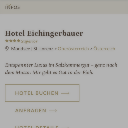
INFOS
IMPRESSIONEN
DETAILS
ZIMMER & SUITEN
ANGEBOTE
LAGE & ANREISE
i
Hotel Eichingerbauer
4
n
Superior
S
t
Mondsee | St. Lorenz
>
Oberösterreich
>
Österreich
e
r
n
Entspannter Luxus im Salzkammergut – ganz nach
e
dem Motto: Mir geht es Gut in der Eich.
HOTEL BUCHEN
ANFRAGEN
HOTEL DETAILS