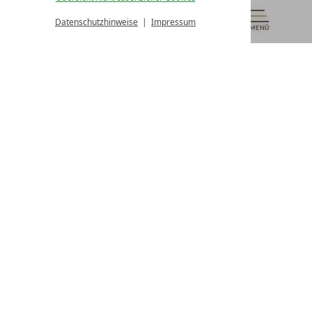
von 08:00- 16:00 Uhr
Datenschutzhinweise
Impressum
MENÜ
GUTSCHEINE
& MEHR
ALLE RESORTS
ZURÜCK
Kontakt
WIR SIND FÜR SIE DA
Newsletter
EXKLUSIVE ANGEBOTE SICHERN
Partnerhotel werden
LASSEN SIE IHR HOTEL AUSZEICHNEN
Presse
ARTIKEL & MEDIEN SEHEN
Datenschutz­einstellungen
Datenschutz
Impressum
Barrierefreiheitserklärung