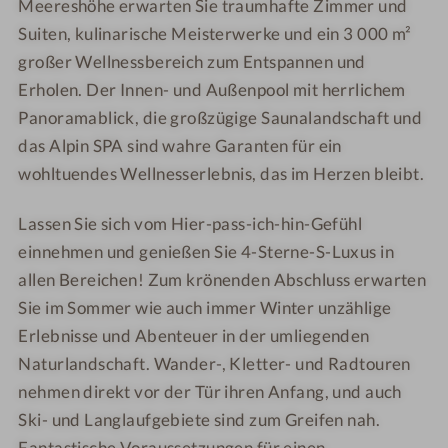
Meereshöhe erwarten Sie traumhafte Zimmer und
n
g
h
h
s
b
Suiten, kulinarische Meisterwerke und ein 3 000 m²
e
-
-
h
e
großer Wellnessbereich zum Entspannen und
n
W
W
o
r
Erholen. Der Innen- und Außenpool mit herrlichem
e
e
t
j
Panoramablick, die großzügige Saunalandschaft und
l
l
e
o
das Alpin SPA sind wahre Garanten für ein
l
l
l
c
n
n
-
h
wohltuendes Wellnesserlebnis, das im Herzen bleibt.
e
e
S
s
s
c
Lassen Sie sich vom Hier-pass-ich-hin-Gefühl
s
s
h
einnehmen und genießen Sie 4-Sterne-S-Luxus in
h
h
n
allen Bereichen! Zum krönenden Abschluss erwarten
o
o
u
Sie im Sommer wie auch immer Winter unzählige
t
t
p
Erlebnisse und Abenteuer in der umliegenden
e
e
p
Naturlandschaft. Wander-, Kletter- und Radtouren
l
l
e
nehmen direkt vor der Tür ihren Anfang, und auch
-
-
r
Ski- und Langlaufgebiete sind zum Greifen nah.
S
A
t
o
u
a
Fantastische Voraussetzungen für einen