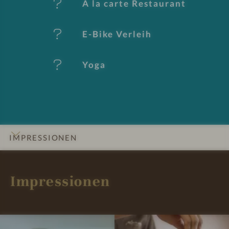
A la carte Restaurant
k
E-Bike Verleih
m
al
Yoga
e
IMPRESSIONEN
INFOS
DETAILS
ZIMMER & SUITEN
LAGE & ANREISE
Impressionen
P
P