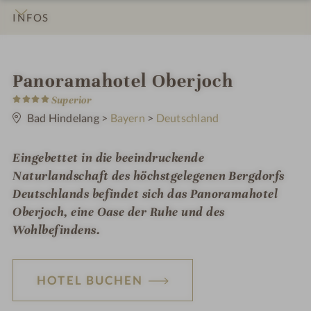
INFOS
IMPRESSIONEN
DETAILS
ZIMMER & SUITEN
LAGE & ANREISE
i
Panoramahotel Oberjoch
4
n
Superior
S
t
Bad Hindelang
>
Bayern
>
Deutschland
e
r
n
Eingebettet in die beeindruckende
e
Naturlandschaft des höchstgelegenen Bergdorfs
Deutschlands befindet sich das Panoramahotel
Oberjoch, eine Oase der Ruhe und des
Wohlbefindens.
HOTEL BUCHEN