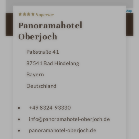
4
Leaflet
|
OpenStreetMap
Superior
S
t
ZUR ROUTENPLANUNG MIT GOOGLE
Panoramahotel
e
MAPS
r
Oberjoch
n
e
Paßstraße 41
87541
Bad Hindelang
Bayern
Deutschland
+49 8324-93330
info@panoramahotel-oberjoch.de
panoramahotel-oberjoch.de