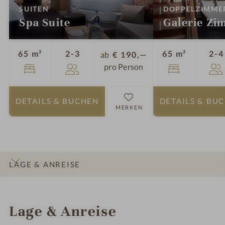
:
SUITEN
DOPPELZIMME
Spa Suite
Galerie Zi
Personen
65 m²
2-3
65 m²
2-4
ab
€ 190,—
pro Person
DETAILS
& BUCHEN
DETAILS
& BU
MERKEN
LAGE & ANREISE
INFOS
IMPRESSIONEN
DETAILS
ZIMMER & SUITEN
Lage & Anreise