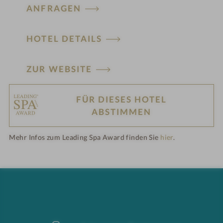
ANFRAGEN
HOTEL DETAILS
ZUR WEBSITE
FÜR DIESES HOTEL
H
ABSTIMMEN
ot
Mehr Infos zum Leading Spa Award finden Sie
hier
.
el
-
M
er