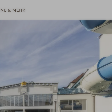
INE
& MEHR