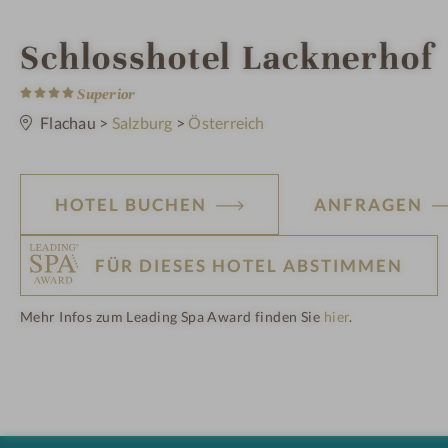
i
Schlosshotel Lacknerhof
4
n
S
Superior
t
e
Flachau
>
Salzburg
>
Österreich
r
n
e
HOTEL BUCHEN
ANFRAGEN
FÜR DIESES HOTEL ABSTIMMEN
Mehr Infos zum Leading Spa Award finden Sie
hier
.
H
ot
el