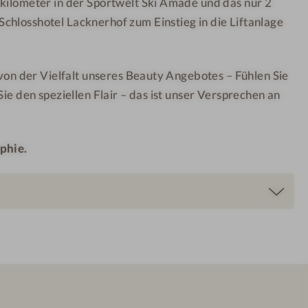
nkilometer in der Sportwelt Ski Amadé und das nur 2
-
o
chlosshotel Lacknerhof zum Einstieg in die Liftanlage
W
t
e
e
l
l
n von der Vielfalt unseres Beauty Angebotes – Fühlen Sie
l
-
Sie den speziellen Flair – das ist unser Versprechen an
n
W
e
ä
s
r
phie.
s
m
h
e
o
l
t
i
e
e
l
g
-
e
S
n
a