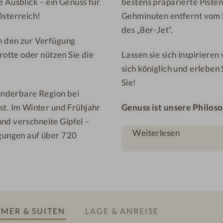
Ausblick – ein Genuss für
bestens präparierte Piste
-
o
Österreich!
Gehminuten entfernt vom S
W
t
e
e
des „8er-Jet“.
in den zur Verfügung
l
l
otte oder nützen Sie die
Lassen sie sich inspiriere
l
-
sich königlich und erleben 
n
S
Sie!
e
a
underbare Region bei
s
u
t. Im Winter und Frühjahr
Genuss ist unsere Philoso
s
n
nd verschneite Gipfel –
h
a
Weiterlesen
ngungen auf über 720
o
t
e
l
-
R
MER & SUITEN
LAGE & ANREISE
u