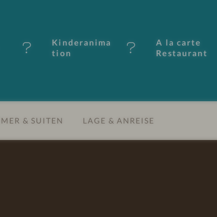
Kinderanima
A la carte
tion
Restaurant
MER & SUITEN
LAGE & ANREISE