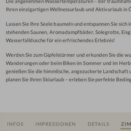
Die angenehmen Wassertemperaturen – der traumhafte 
-
o
o
Ihren einzigartigen Wellnessurlaub und Aktivurlaub in 
W
t
t
e
e
e
Lassen Sie Ihre Seele baumeln und entspannen Sie sich 
l
l
l
stehenden Saunen, Aromadampfbäder, Solegrotte, Eisgr
l
-
-
Wasserfalldusche für ein erfrischendes Erlebnis!
n
R
B
e
u
a
Werden Sie zum Gipfelstürmer und erkunden Sie die w
s
h
r
Wanderungen oder beim Biken im Sommer und im Herbs
s
e
genießen Sie die himmlische, angezuckerte Landschaft u
h
r
planen Sie Ihren Skiurlaub – erleben Sie perfekte Bedi
o
a
t
u
e
m
l
-
W
INFOS
IMPRESSIONEN
DETAILS
ZIM
e