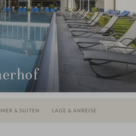
nerhof
MER & SUITEN
LAGE & ANREISE