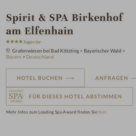
W
Spirit & SPA Birkenhof
e
am Elfenhain
4
l
S
Superior
t
e
Grafenwiesen bei Bad Kötzting
>
Bayerischer Wald
>
l
r
Bayern
>
Deutschland
n
e
n
HOTEL BUCHEN
ANFRAGEN
e
s
FÜR DIESES HOTEL ABSTIMMEN
s
Mehr Infos zum Leading Spa Award finden Sie
hier
.
H
h
ot