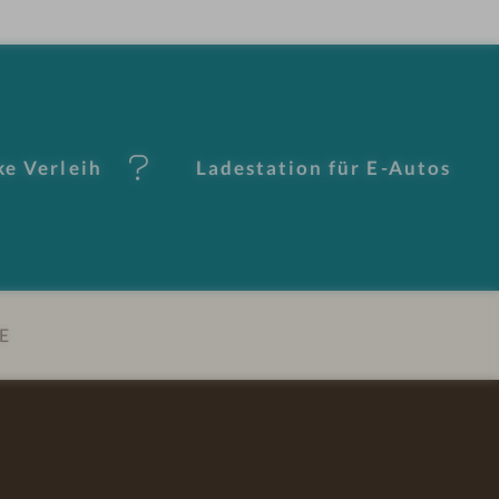
ke Verleih
Ladestation für E-Autos
E