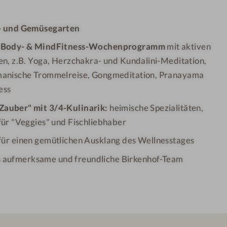
- und Gemüsegarten
s
Body- & MindFitness-Wochenprogramm
mit aktiven
n, z.B. Yoga, Herzchakra- und Kundalini-Meditation,
manische Trommelreise, Gongmeditation, Pranayama
ess
Zauber"
mit 3/4-Kulinarik:
heimische Spezialitäten,
ür "Veggies" und Fischliebhaber
für einen gemütlichen Ausklang des Wellnesstages
s
aufmerksame und freundliche Birkenhof-Team