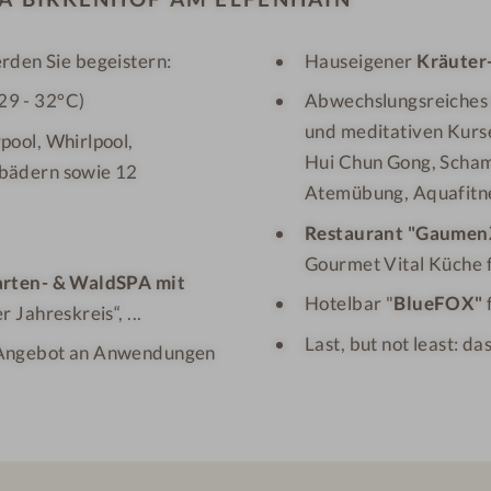
rden Sie begeistern:
Hauseigener
Kräuter
29 - 32°C)
Abwechslungsreiche
und meditativen Kurse
pool, Whirlpool,
Hui Chun Gong, Scha
bädern sowie 12
Atemübung, Aquafitn
Restaurant "Gaumen
Gourmet Vital Küche f
rten- & WaldSPA mit
Hotelbar
"
BlueFOX"
Jahreskreis“, ...
Last, but not least: da
Angebot
an Anwendungen