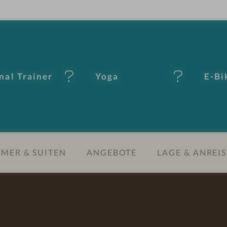
nal Trainer
Yoga
E-Bi
MER & SUITEN
ANGEBOTE
LAGE & ANREIS