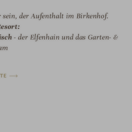
r sein, der Aufenthalt im Birkenhof.
esort:
sch -
der Elfenhain und das Garten- &
eam
TE