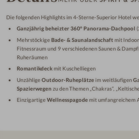
e
a
s
f
Die folgenden Highlights im 4-Sterne-Superior Hotel we
s
t
u
Ganzjährig beheizter 360°
Panorama-Dachpool
(
r
Mehrstöckige
Bade- & Saunalandschaft
mit Indoor
l
Fitnessraum und 9 verschiedenen Saunen & Dampf
a
Ruheräumen
u
b
Romantikdeck
mit Kuschelliegen
Unzählige
Outdoor-Ruheplätze
im weitläufigen
Ga
Spazierwegen
zu den Themen „Chakras“, „Keltischer 
Einzigartige
Wellnesspagode
mit
umfangreichem 