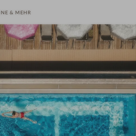
INE
& MEHR