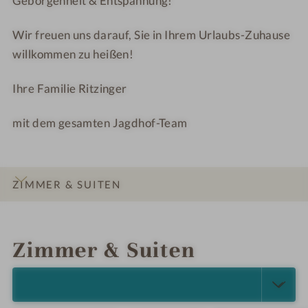
Geborgenheit & Entspannung!
e
t
l
e
Wir freuen uns darauf, Sie in Ihrem Urlaubs-Zuhause
J
l
willkommen zu heißen!
a
J
g
a
Ihre Familie Ritzinger
d
g
h
d
mit dem gesamten Jagdhof-Team
o
h
f
o
f
ZIMMER & SUITEN
INFOS
IMPRESSIONEN
DETAILS
ANGEBOTE
LAGE & ANREISE
Zimmer & Suiten
ALLE ANZEIGEN (24)