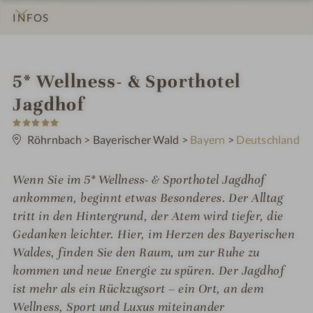
INFOS
IMPRESSIONEN
DETAILS
ZIMMER & SUITEN
ANGEBOTE
LAGE & ANREISE
i
5* Wellness- & Sporthotel
n
Jagdhof
5
S
t
Röhrnbach
>
Bayerischer Wald
>
Bayern
>
Deutschland
e
r
n
Wenn Sie im 5* Wellness- & Sporthotel Jagdhof
e
ankommen, beginnt etwas Besonderes. Der Alltag
tritt in den Hintergrund, der Atem wird tiefer, die
Gedanken leichter. Hier, im Herzen des Bayerischen
Waldes, finden Sie den Raum, um zur Ruhe zu
kommen und neue Energie zu spüren. Der Jagdhof
ist mehr als ein Rückzugsort – ein Ort, an dem
Wellness, Sport und Luxus miteinander