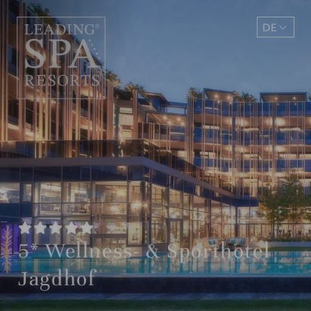
DE
EN
5* Wellness- & Sporthotel
Jagdhof