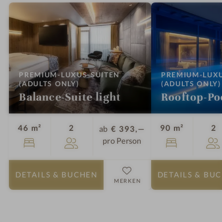
PREMIUM-LUXUS-SUITEN
PREMIUM-LUXU
:
(ADULTS ONLY)
(ADULTS ONLY)
Balance-Suite light
Rooftop-Po
Personen
P
46 m²
2
90 m²
2
ab
€ 393,—
pro Person
DETAILS
& BUCHEN
DETAILS
& BU
MERKEN