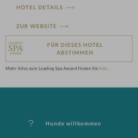
HOTEL DETAILS
ZUR WEBSITE
FÜR DIESES HOTEL
H
ABSTIMMEN
ot
Mehr Infos zum Leading Spa Award finden Sie
hier
.
el
-
M
er
Hunde willkommen
k