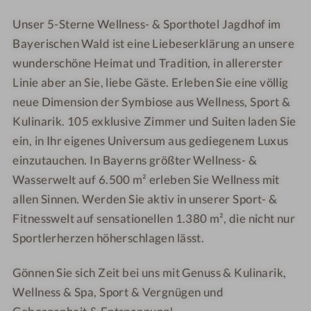
f
W
*
&
&
Unser 5-Sterne Wellness- & Sporthotel Jagdhof im
e
W
S
S
l
Bayerischen Wald ist eine Liebeserklärung an unsere
e
p
p
l
l
o
o
wunderschöne Heimat und Tradition, in allererster
n
l
r
r
Linie aber an Sie, liebe Gäste. Erleben Sie eine völlig
e
n
t
t
neue Dimension der Symbiose aus Wellness, Sport &
s
e
h
h
Kulinarik. 105 exklusive Zimmer und Suiten laden Sie
s
s
o
o
ein, in Ihr eigenes Universum aus gediegenem Luxus
-
s
t
t
einzutauchen. In Bayerns größter Wellness- &
&
-
e
e
Wasserwelt auf 6.500 m² erleben Sie Wellness mit
S
&
l
l
allen Sinnen. Werden Sie aktiv in unserer Sport- &
p
S
J
J
o
p
a
a
Fitnesswelt auf sensationellen 1.380 m², die nicht nur
r
o
g
g
Sportlerherzen höherschlagen lässt.
t
r
d
d
h
t
h
h
Gönnen Sie sich Zeit bei uns mit Genuss & Kulinarik,
o
h
o
o
Wellness & Spa, Sport & Vergnügen und
t
o
f
f