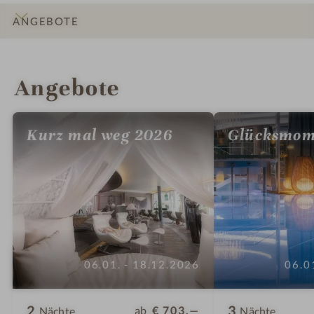
ANGEBOTE
INFOS
IMPRESSIONEN
DETAILS
ZIMMER & SUITEN
LAGE & ANREISE
Angebote
Kurz mal weg 2026
Glücksmom
06.01. - 18.12.2026
06.0
2
3
ab
€ 703,—
Nächte
Nächte