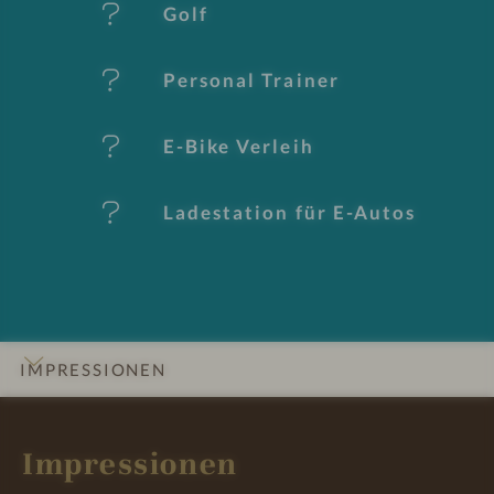
Golf
m
al
Personal Trainer
e
E-Bike Verleih
Ladestation für E-Autos
IMPRESSIONEN
INFOS
DETAILS
ZIMMER & SUITEN
ANGEBOTE
LAGE & ANREISE
Impressionen