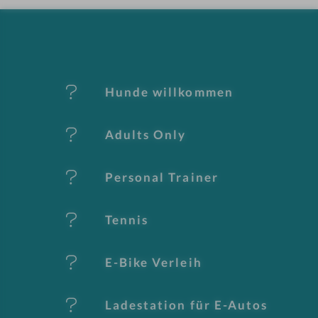
-
M
er
Hunde willkommen
k
Adults Only
m
al
Personal Trainer
e
Tennis
E-Bike Verleih
Ladestation für E-Autos