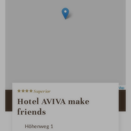
4
Leaflet
|
OpenStreetMap
Superior
S
t
ZUR ROUTENPLANUNG MIT GOOGLE
Hotel AVIVA make
e
MAPS
r
friends
n
e
Höhenweg 1