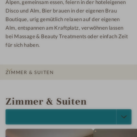
Alpen, gemeinsam essen, feiern in der hoteleigenen
A
A
g
c
u
Disco und Alm, Bier brauen in der eigenen Brau
t
ß
Boutique, urig gemütlich relaxen auf der eigenen
i
e
Alm, entspannen am Kraftplatz, verwöhnen lassen
v
n
bei Massage & Beauty Treatments oder einfach Zeit
e
a
für sich haben.
n
s
i
c
ZIMMER & SUITEN
h
t
INFOS
IMPRESSIONEN
DETAILS
ANGEBOTE
LAGE & ANREISE
Zimmer & Suiten
ALLE ANZEIGEN (3)