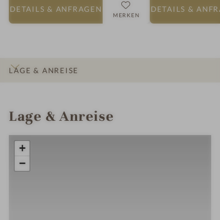
DETAILS
& ANFRAGEN
DETAILS
& ANF
MERKEN
LAGE & ANREISE
INFOS
IMPRESSIONEN
DETAILS
ZIMMER & SUITEN
ANGEBOTE
Lage & Anreise
+
−