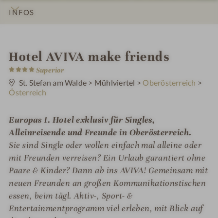
INFOS
IMPRESSIONEN
DETAILS
ZIMMER & SUITEN
ANGEBOTE
LAGE & ANREISE
i
Hotel AVIVA make friends
4
n
Superior
S
t
St. Stefan am Walde
>
Mühlviertel
>
Oberösterreich
>
e
Österreich
r
n
e
Europas 1. Hotel exklusiv für Singles,
Alleinreisende und Freunde in Oberösterreich.
Sie sind Single oder wollen einfach mal alleine oder
mit Freunden verreisen?
Ein Urlaub garantiert ohne
Paare & Kinder? Dann ab ins AVIVA! Gemeinsam mit
neuen Freunden an großen Kommunikationstischen
essen, beim tägl. Aktiv-, Sport- &
Entertainmentprogramm viel erleben, mit Blick auf