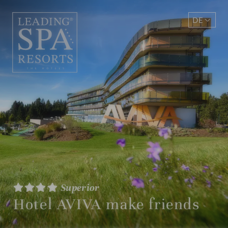
DE
EN
Superior
Hotel AVIVA make friends