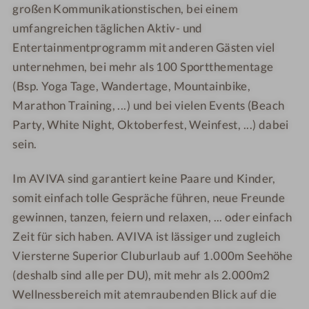
n
n
e
e
großen Kommunikationstischen, bei einem
m
d
d
s
s
umfangreichen täglichen Aktiv- und
e
s
s
s
s
Entertainmentprogramm mit anderen Gästen viel
r
-
-
h
h
unternehmen, bei mehr als 100 Sportthementage
W
W
o
o
(Bsp. Yoga Tage, Wandertage, Mountainbike,
e
e
t
t
Marathon Training, ...) und bei vielen Events (Beach
l
l
e
e
Party, White Night, Oktoberfest, Weinfest, ...) dabei
l
l
l
l
n
n
-
-
sein.
e
e
B
B
s
s
e
a
Im AVIVA sind garantiert keine Paare und Kinder,
s
s
h
r
somit einfach tolle Gespräche führen, neue Freunde
h
h
a
gewinnen, tanzen, feiern und relaxen, ... oder einfach
o
o
n
Zeit für sich haben. AVIVA ist lässiger und zugleich
t
t
d
Viersterne Superior Cluburlaub auf 1.000m Seehöhe
e
e
l
(deshalb sind alle per DU), mit mehr als 2.000m2
l
l
u
Wellnessbereich mit atemraubenden Blick auf die
-
-
n