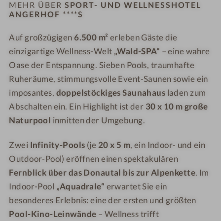
S
-
r
MEHR ÜBER
SPORT- UND WELLNESSHOTEL
p
S
ANGERHOF ****S
w
o
p
a
Auf großzügigen
6.500 m²
erleben Gäste die
r
o
l
t
einzigartige Wellness-Welt
r
„Wald-SPA“
– eine wahre
d
-
t
"
Oase der Entspannung. Sieben Pools, traumhafte
u
-
Ruheräume, stimmungsvolle Event-Saunen sowie ein
n
u
imposantes,
doppelstöckiges Saunahaus
laden zum
d
n
Abschalten ein. Ein Highlight ist der
30 x 10 m große
W
d
Naturpool
inmitten der Umgebung.
e
W
l
e
Zwei
Infinity-Pools
(je
20 x 5 m
, ein Indoor- und ein
l
l
Outdoor-Pool) eröffnen einen spektakulären
n
l
Fernblick über das Donautal bis zur Alpenkette
. Im
e
n
Indoor-Pool
„Aquadrale“
erwartet Sie ein
s
e
s
s
besonderes Erlebnis: eine der ersten und größten
h
s
Pool-Kino-Leinwände
– Wellness trifft