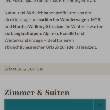
und Fußballplatz runden das Freizeitangebot ab.
Natur- und Aktivliebhaber profitieren von der
direkten Lage an
markierten Wanderwegen
,
MTB-
und Nordic-Walking-Strecken
. Im Winter erwarten
Sie
Langlaufloipen
, Alpinski, Rodellift und
Winterwanderwege – ideal für einen
abwechslungsreichen Urlaub zu jeder Jahreszeit.
ZIMMER & SUITEN
INFOS
IMPRESSIONEN
DETAILS
LAGE & ANREISE
Zimmer & Suiten
ALLE ANZEIGEN (19)