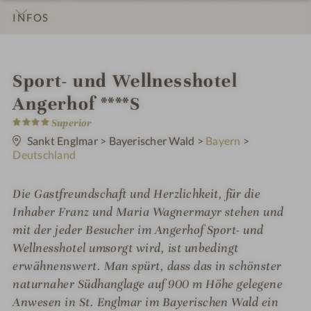
INFOS
IMPRESSIONEN
DETAILS
ZIMMER & SUITEN
LAGE & ANREISE
i
Sport- und Wellnesshotel
n
Angerhof ****S
4
Superior
S
t
Sankt Englmar
>
Bayerischer Wald
>
Bayern
>
e
Deutschland
r
n
e
Die Gastfreundschaft und Herzlichkeit, für die
Inhaber Franz und Maria Wagnermayr stehen und
mit der jeder Besucher im Angerhof Sport- und
Wellnesshotel umsorgt wird, ist unbedingt
erwähnenswert. Man spürt, dass das in schönster
naturnaher Südhanglage auf 900 m Höhe gelegene
Anwesen in St. Englmar im Bayerischen Wald ein