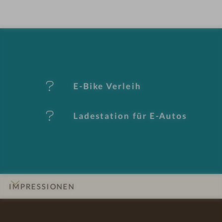
el
-
M
er
E-Bike Verleih
k
Ladestation für E-Autos
m
al
e
IMPRESSIONEN
INFOS
DETAILS
ZIMMER & SUITEN
LAGE & ANREISE