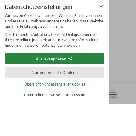
Datenschutzeinstellungen
Wir nutzen Cookies auf unserer Website. Einige von ihnen
sind essenziell, während andere uns helfen, diese Website
und Ihre Erfahrung zu verbessern.
Durch erneuten Aufruf des Consent-Dialogs können Sie
LEADING SPA RESORTS
Ihre Einstellung jederzeit ändern. Weitere Informationen
10. Oktober Str. 17/Top 1
finden Sie in unseren Datenschutzhinweisen.
9500 Villach
Österreich
Alle akzeptieren
T +43 4242 22077
Nur essenzielle Cookies
UNSERE ÖFFNUNGSZEITEN
Montag - Freitag
Übersicht nicht essenzieller Cookies
von 08:00- 16:00 Uhr
Datenschutzhinweise
Impressum
MENÜ
GUTSCHEINE
& MEHR
ALLE RESORTS
ZURÜCK
Kontakt
WIR SIND FÜR SIE DA
Newsletter