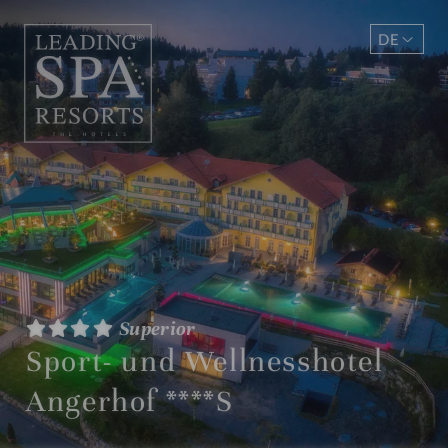
DE
EN
Superior
Sport- und Wellnesshotel
Angerhof ****S