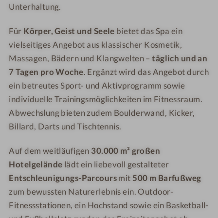
o
h
Unterhaltung.
t
o
e
t
Für
Körper, Geist und Seele
bietet das Spa ein
l
e
vielseitiges Angebot aus klassischer Kosmetik,
A
l
Massagen, Bädern und Klangwelten –
täglich und an
n
A
7 Tagen pro Woche
. Ergänzt wird das Angebot durch
g
n
ein betreutes Sport- und Aktivprogramm sowie
e
g
individuelle Trainingsmöglichkeiten im Fitnessraum.
r
e
h
r
Abwechslung bieten zudem Boulderwand, Kicker,
o
h
Billard, Darts und Tischtennis.
f
o
*
f
Auf dem weitläufigen
30.000 m² großen
*
*
Hotelgelände
lädt ein liebevoll gestalteter
*
*
Entschleunigungs-Parcours
mit
500 m Barfußweg
*
*
zum bewussten Naturerlebnis ein. Outdoor-
S
*
Fitnessstationen, ein Hochstand sowie ein Basketball-
S