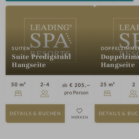
:
SUITEN
DOPPELZIMME
Suite Predigstuhl
Doppelzimm
Hangseite
Hangseite
Personen
P
50 m²
2-4
25 m²
2
ab
€ 205,—
pro Person
DETAILS
& BUCHEN
DETAILS
& BU
MERKEN