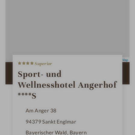
4
Leaflet
|
OpenStreetMap
Superior
S
t
ZUR ROUTENPLANUNG MIT GOOGLE
Sport- und
e
MAPS
r
Wellnesshotel Angerhof
n
e
****S
Am Anger 38
94379
Sankt Englmar
Bayerischer Wald, Bayern