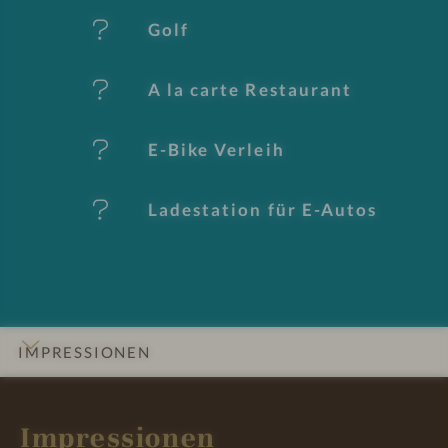
k
Golf
m
al
A la carte Restaurant
e
E-Bike Verleih
Ladestation für E-Autos
IMPRESSIONEN
INFOS
DETAILS
ZIMMER & SUITEN
ANGEBOTE
LAGE & ANREISE
Impressionen