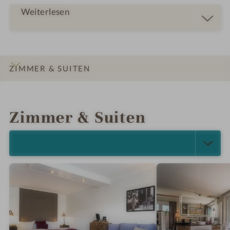
Weiterlesen
ZIMMER & SUITEN
INFOS
IMPRESSIONEN
DETAILS
ANGEBOTE
LAGE & ANREISE
Zimmer & Suiten
ALLE ANZEIGEN (23)