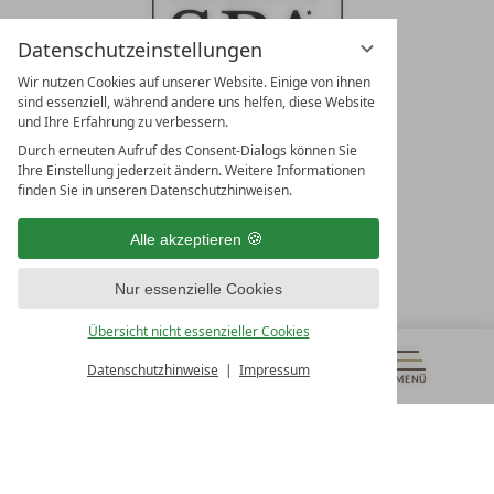
Datenschutzeinstellungen
Wir nutzen Cookies auf unserer Website. Einige von ihnen
sind essenziell, während andere uns helfen, diese Website
und Ihre Erfahrung zu verbessern.
Durch erneuten Aufruf des Consent-Dialogs können Sie
LEADING SPA RESORTS
Ihre Einstellung jederzeit ändern. Weitere Informationen
10. Oktober Str. 17/Top 1
finden Sie in unseren Datenschutzhinweisen.
9500 Villach
Österreich
Alle akzeptieren
T +43 4242 22077
Nur essenzielle Cookies
UNSERE ÖFFNUNGSZEITEN
Montag - Freitag
Übersicht nicht essenzieller Cookies
von 08:00- 16:00 Uhr
Datenschutzhinweise
Impressum
MENÜ
GUTSCHEINE
& MEHR
ALLE RESORTS
ZURÜCK
Kontakt
WIR SIND FÜR SIE DA