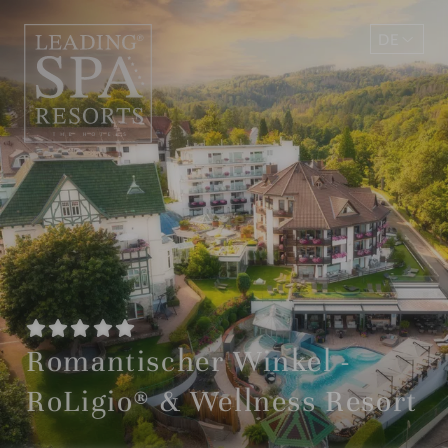
DE
EN
Romantischer Winkel -
RoLigio® & Wellness Resort