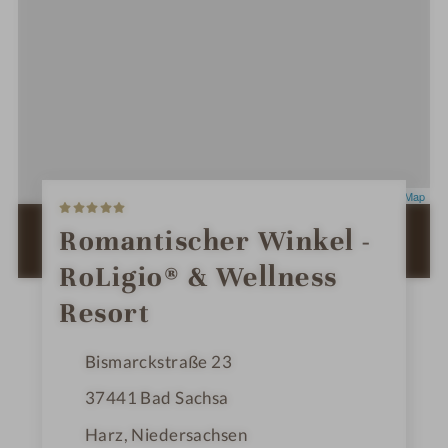
5
Leaflet
|
OpenStreetMap
S
t
ZUR ROUTENPLANUNG MIT GOOGLE
Romantischer Winkel -
e
MAPS
r
RoLigio® & Wellness
n
e
Resort
Bismarckstraße 23
37441
Bad Sachsa
Harz, Niedersachsen