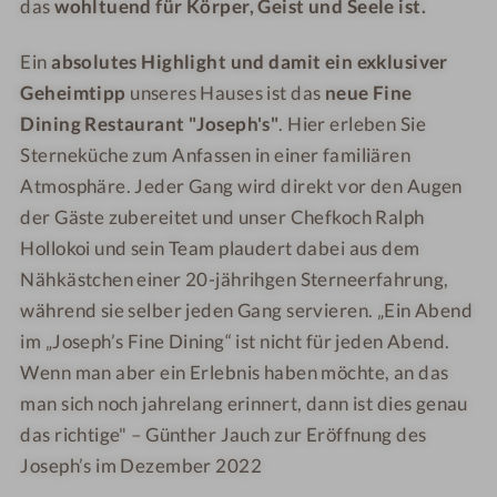
das
wohltuend für Körper, Geist und Seele ist.
e
R
s
e
Ein
absolutes Highlight und damit ein exklusiver
o
s
r
Geheimtipp
unseres Hauses ist das
o
neue Fine
t
r
Dining Restaurant "Joseph's"
. Hier erleben Sie
t
Sterneküche zum Anfassen in einer familiären
Atmosphäre. Jeder Gang wird direkt vor den Augen
der Gäste zubereitet und unser Chefkoch Ralph
Hollokoi und sein Team plaudert dabei aus dem
Nähkästchen einer 20-jährihgen Sterneerfahrung,
während sie selber jeden Gang servieren. „Ein Abend
im „Joseph’s Fine Dining“ ist nicht für jeden Abend.
Wenn man aber ein Erlebnis haben möchte, an das
man sich noch jahrelang erinnert, dann ist dies genau
das richtige" – Günther Jauch zur Eröffnung des
Joseph’s im Dezember 2022