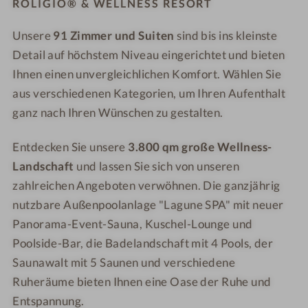
o
R
ROLIGIO® & WELLNESS RESORT
e
e
W
e
e
m
o
r
r
e
s
s
Unsere
91 Zimmer und Suiten
sind bis ins kleinste
a
m
W
W
l
o
o
n
Detail auf höchstem Niveau eingerichtet und bieten
a
i
i
l
r
r
t
n
n
n
Ihnen einen unvergleichlichen Komfort. Wählen Sie
n
t
t
i
t
k
k
aus verschiedenen Kategorien, um Ihren Aufenthalt
e
s
i
e
e
ganz nach Ihren Wünschen zu gestalten.
s
c
s
l
l
s
h
c
-
-
Entdecken Sie unsere
3.800 qm große Wellness-
R
e
h
R
R
Landschaft
und lassen Sie sich von unseren
e
r
e
o
o
zahlreichen Angeboten verwöhnen. Die ganzjährig
s
W
r
L
L
o
nutzbare Außenpoolanlage "Lagune SPA" mit neuer
i
W
i
i
r
Panorama-Event-Sauna, Kuschel-Lounge und
n
i
g
g
t
Poolside-Bar, die Badelandschaft mit 4 Pools, der
k
n
i
i
e
k
o
o
Saunawalt mit 5 Saunen und verschiedene
l
e
®
®
Ruheräume bieten Ihnen eine Oase der Ruhe und
-
l
&
&
Entspannung.