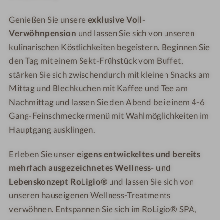
R
-
W
W
o
R
e
e
Genießen Sie unsere
exklusive Voll-
L
o
l
l
Verwöhnpension
und lassen Sie sich von unseren
i
L
l
l
kulinarischen Köstlichkeiten begeistern. Beginnen Sie
g
i
n
n
den Tag mit einem Sekt-Frühstück vom Buffet,
i
g
e
e
stärken Sie sich zwischendurch mit kleinen Snacks am
o
i
s
s
Mittag und Blechkuchen mit Kaffee und Tee am
®
o
s
s
&
®
R
Nachmittag und lassen Sie den Abend bei einem 4-6
R
W
&
e
e
Gang-Feinschmeckermenü mit Wahlmöglichkeiten im
e
W
s
s
Hauptgang ausklingen.
l
e
o
o
l
l
r
r
Erleben Sie unser
eigens entwickeltes und bereits
n
l
t
t
mehrfach ausgezeichnetes Wellness- und
e
n
Lebenskonzept RoLigio®
und lassen Sie sich von
s
e
unseren hauseigenen Wellness-Treatments
s
s
verwöhnen. Entspannen Sie sich im RoLigio® SPA,
R
s