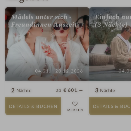
Mädels unter sich -
Einfach nu
Freundinnen-Auszeit
(3 Nächte)
04.01. - 20.12.2026
04.0
2
3
ab
€ 601,—
Nächte
Nächte
DETAILS
& BUCHEN
DETAILS
& BU
MERKEN