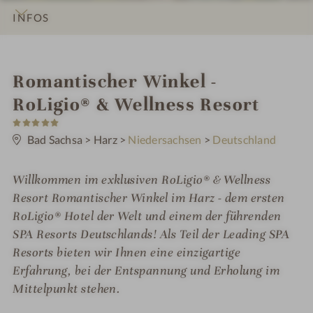
INFOS
IMPRESSIONEN
DETAILS
ZIMMER & SUITEN
ANGEBOTE
LAGE & ANREISE
i
Romantischer Winkel -
n
RoLigio® & Wellness Resort
5
S
t
Bad Sachsa
>
Harz
>
Niedersachsen
>
Deutschland
e
r
n
Willkommen im exklusiven RoLigio® & Wellness
e
Resort Romantischer Winkel im Harz - dem ersten
RoLigio® Hotel der Welt und einem der führenden
SPA Resorts Deutschlands! Als Teil der Leading SPA
Resorts bieten wir Ihnen eine einzigartige
Erfahrung, bei der Entspannung und Erholung im
Mittelpunkt stehen.