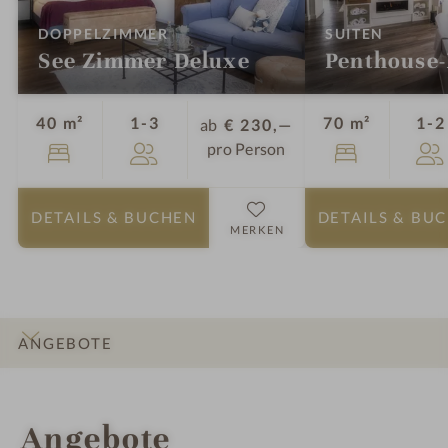
:
:
DOPPELZIMMER
SUITEN
See Zimmer Deluxe
Penthouse-
Personen
40 m²
1-3
70 m²
1-2
ab
€ 230,—
pro Person
DETAILS
& BUCHEN
DETAILS
& BU
MERKEN
ANGEBOTE
INFOS
IMPRESSIONEN
DETAILS
ZIMMER & SUITEN
LAGE & ANREISE
Angebote