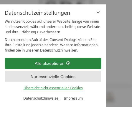
Datenschutzeinstellungen
Wir nutzen Cookies auf unserer Website. Einige von ihnen
sind essenziell, während andere uns helfen, diese Website
und Ihre Erfahrung zu verbessern.
Durch erneuten Aufruf des Consent-Dialogs können Sie
LEADING SPA RESORTS
Ihre Einstellung jederzeit ändern. Weitere Informationen
10. Oktober Str. 17/Top 1
finden Sie in unseren Datenschutzhinweisen.
9500 Villach
Österreich
Alle akzeptieren
T +43 4242 22077
Nur essenzielle Cookies
UNSERE ÖFFNUNGSZEITEN
Montag - Freitag
Übersicht nicht essenzieller Cookies
von 08:00- 16:00 Uhr
Datenschutzhinweise
Impressum
MENÜ
GUTSCHEINE
& MEHR
ALLE RESORTS
ZURÜCK
Kontakt
WIR SIND FÜR SIE DA