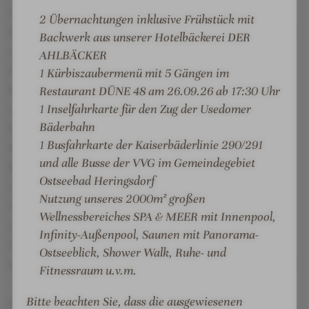
P
S
finnische Sauna, Dampfbad, Ruhebereich und einen
2 Übernachtungen inklusive Frühstück mit
A
P
Fitnessraum.Im Wellnesshaus verwöhnen wir Sie mit
Backwerk aus unserer Hotelbäckerei DER
A
exklusiven Beauty- und
AHLBÄCKER
Massageanwendungen.Erleben Sie in unserem
1 Kürbiszaubermenü mit 5 Gängen im
Restaurant DÜNE 48 eine frische Küche mit
Restaurant DÜNE 48 am 26.09.26 ab 17:30 Uhr
1 Inselfahrkarte für den Zug der Usedomer
saisonalen und regionalen Produkten, voller
Bäderbahn
Kreativität, ohne Geschmacksverstärker und
1 Busfahrkarte der Kaiserbäderlinie 290/291
Konservierungsstoffe. Überzeugen Sie sich beim
und alle Busse der VVG im Gemeindegebiet
Begrüßungsmenü - inklusiv für alle Gäste bei einem
Ostseebad Heringsdorf
mindestens 2-tägigen Aufenthalt. In der gläsernen
Nutzung unseres 2000m² großen
Showküche wird das Menü direkt vor Ihren Augen
Wellnessbereiches SPA & MEER mit Innenpool,
zubereitet, natürlich gern auch vegetarisch.Zum
Infinity-Außenpool, Saunen mit Panorama-
Haus gehören zudem der hoteleigene Bäcker DER
Ostseeblick, Shower Walk, Ruhe- und
AHLBÄCKER mit Backstand, die Cafe-Bar GÜNTER
Fitnessraum u.v.m.
´S mit Raucherlounge und die Lobbybar. PKW-
Bitte beachten Sie, dass die ausgewiesenen
Stellplätze sind in unserer hoteleigenen Tiefgarage