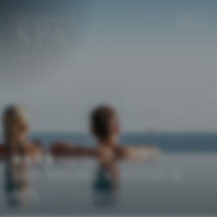
DE
EN
Superior
DAS AHLBECK HOTEL &
SPA