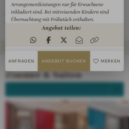
Arrangementleistungen nur für Erwachsene
vorhanden. Als Hotelgast nutzen Sie kostenfrei mit
inkludiert sind. Bei mitreisenden Kindern sind
Ihrem Zimmerausweis die Busse und die Bahn der
Übernachtung mit Frühstück enthalten.
UBB auf der ganzen Insel Usedom.
Angebot teilen:
ZIMMER & SUITEN
MERKEN
ANFRAGEN
ANGEBOT BUCHEN
INFOS
IMPRESSIONEN
DETAILS
ANGEBOTE
LAGE & ANREISE
Zimmer & Suiten
ALLE ANZEIGEN (28)