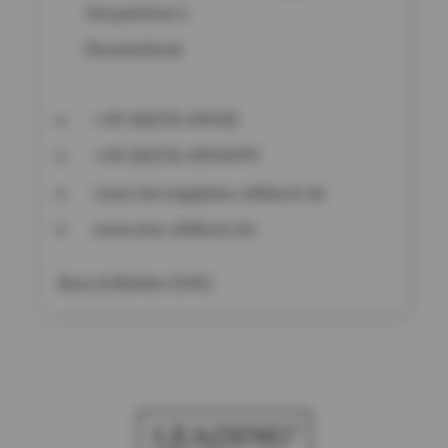
Vorpommern
Deutschland
+49 38378-49940
+49 38378-4994999
reservierung@das-ahlbeck.de
www.das-ahlbeck.de
Buss & Bohlen OHG