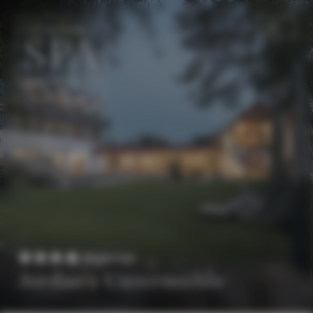
DE
EN
Superior
Jordan's Untermühle