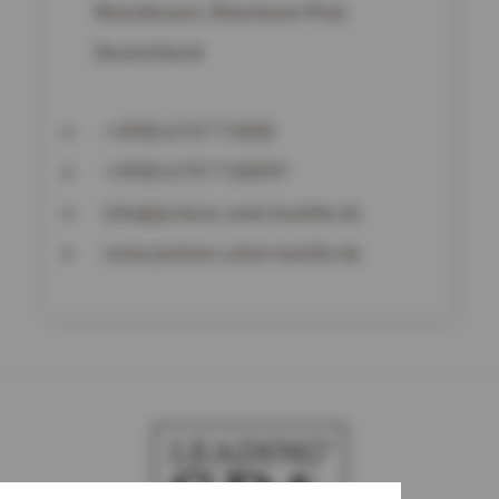
Rheinhessen, Rheinland-Pfalz
Deutschland
+49(0) 6737 71000
+49(0) 6737 710099
info@jordans-untermuehle.de
www.jordans-untermuehle.de