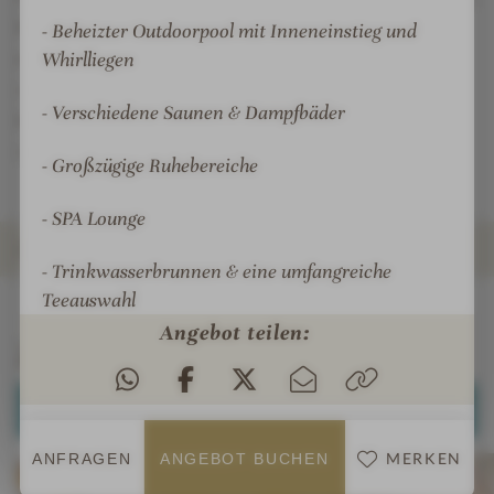
Begleiter der regional und saisonal geprägten Küche
- Beheizter Outdoorpool mit Inneneinstieg und
des ***Superior Hotels. Ob Tagung, Hochzeit oder
Whirlliegen
romantische Wellnessauszeit - Jordan’s Untermühle
- Verschiedene Saunen & Dampfbäder
begeistert neben perfektem Service allen voran mit
viel Herz und Leidenschaft.
- Großzügige Ruhebereiche
- SPA Lounge
ZIMMER & SUITEN
- Trinkwasserbrunnen & eine umfangreiche
Teeauswahl
INFOS
IMPRESSIONEN
DETAILS
ANGEBOTE
LAGE & ANREISE
Angebot teilen:
Zimmer & Suiten
ALLE ANZEIGEN (13)
MERKEN
ANFRAGEN
ANGEBOT BUCHEN