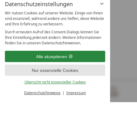
Datenschutzeinstellungen
Wir nutzen Cookies auf unserer Website. Einige von ihnen
sind essenziell, während andere uns helfen, diese Website
und Ihre Erfahrung zu verbessern.
Durch erneuten Aufruf des Consent-Dialogs können Sie
LEADING SPA RESORTS
Ihre Einstellung jederzeit ändern. Weitere Informationen
10. Oktober Str. 17/Top 1
finden Sie in unseren Datenschutzhinweisen.
9500 Villach
Österreich
Alle akzeptieren
T +43 4242 22077
Nur essenzielle Cookies
UNSERE ÖFFNUNGSZEITEN
Montag - Freitag
Übersicht nicht essenzieller Cookies
von 08:00- 16:00 Uhr
Datenschutzhinweise
Impressum
MENÜ
GUTSCHEINE
& MEHR
ALLE RESORTS
ZURÜCK
Kontakt
WIR SIND FÜR SIE DA
Newsletter