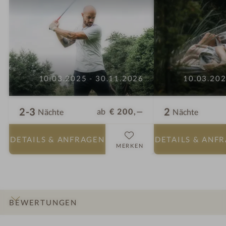
10.03.2025 - 30.11.2026
10.03.202
2-3
2
ab
€ 200,—
Nächte
Nächte
DETAILS
& ANFRAGEN
DETAILS
& ANF
MERKEN
BEWERTUNGEN