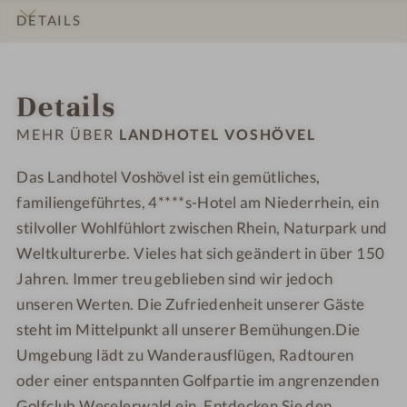
e
e
h
h
DETAILS
n
n
o
o
#
#
t
t
INFOS
IMPRESSIONEN
ZIMMER & SUITEN
ANGEBOTE
BEWERTUNGEN
LAGE & ANREISE
9
1
e
e
Details
-
0
l
l
L
-
V
V
MEHR ÜBER
LANDHOTEL VOSHÖVEL
a
L
o
o
n
a
s
s
Das Landhotel Voshövel ist ein gemütliches,
d
n
h
h
familiengeführtes, 4****s-Hotel am Niederrhein, ein
h
d
ö
ö
stilvoller Wohlfühlort zwischen Rhein, Naturpark und
o
h
v
v
Weltkulturerbe. Vieles hat sich geändert in über 150
t
o
e
e
Jahren. Immer treu geblieben sind wir jedoch
e
t
l
l
unseren Werten. Die Zufriedenheit unserer Gäste
l
e
steht im Mittelpunkt all unserer Bemühungen.Die
V
l
Umgebung lädt zu Wanderausflügen, Radtouren
o
V
s
o
oder einer entspannten Golfpartie im angrenzenden
h
s
Golfclub Weselerwald ein. Entdecken Sie den