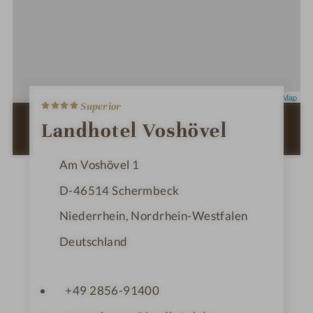
4
Leaflet
|
OpenStreetMap
Superior
S
t
ZUR ROUTENPLANUNG MIT GOOGLE
Landhotel Voshövel
e
MAPS
r
n
Am Voshövel 1
e
D-46514
Schermbeck
Niederrhein, Nordrhein-Westfalen
Deutschland
+49 2856-91400