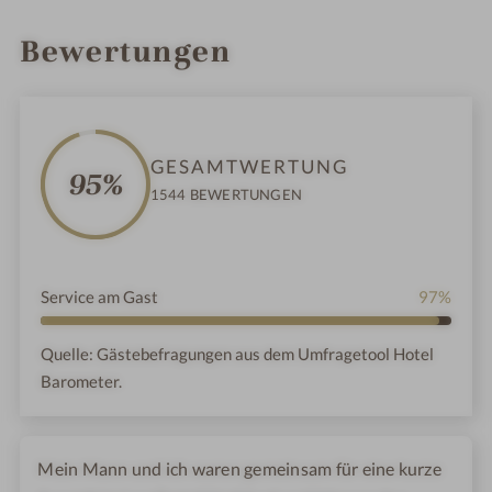
INFOS
IMPRESSIONEN
DETAILS
ZIMMER & SUITEN
ANGEBOTE
LAGE & ANREISE
Bewertungen
,
GESAMTWERTUNG
95%
1544 BEWERTUNGEN
Service am Gast
97%
Quelle: Gästebefragungen aus dem Umfragetool Hotel
Barometer.
Mein Mann und ich waren gemeinsam für eine kurze