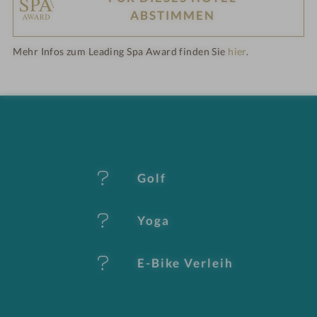
H
ABSTIMMEN
ot
Mehr Infos zum Leading Spa Award finden Sie
hier
.
el
-
M
er
Golf
k
Yoga
m
al
E-Bike Verleih
e