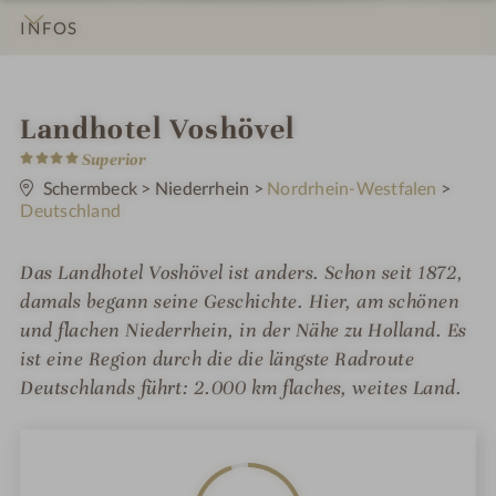
INFOS
IMPRESSIONEN
DETAILS
ZIMMER & SUITEN
ANGEBOTE
BEWERTUNGEN
LAGE & ANREISE
i
Landhotel Voshövel
4
n
Superior
S
t
Schermbeck
>
Niederrhein
>
Nordrhein-Westfalen
>
e
Deutschland
r
n
e
Das Landhotel Voshövel ist anders. Schon seit 1872,
damals begann seine Geschichte. Hier, am schönen
und flachen Niederrhein, in der Nähe zu Holland. Es
ist eine Region durch die die längste Radroute
Deutschlands führt: 2.000 km flaches, weites Land.