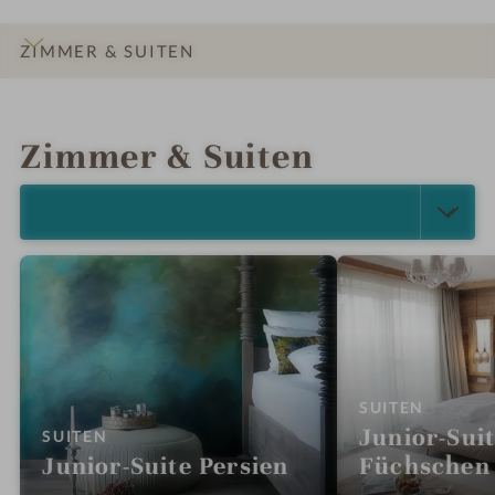
ZIMMER & SUITEN
INFOS
IMPRESSIONEN
DETAILS
ANGEBOTE
BEWERTUNGEN
LAGE & ANREISE
Zimmer & Suiten
ALLE ANZEIGEN (13)
:
SUITEN
Junior-Sui
:
SUITEN
Junior-Suite Persien
Füchschen