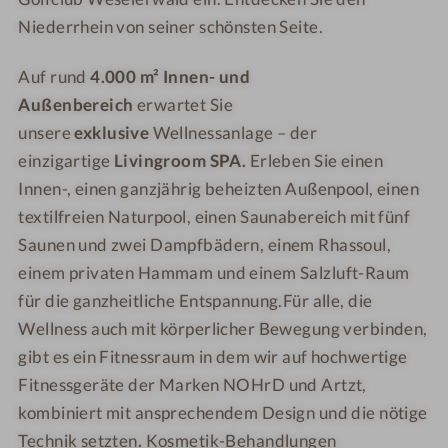
ö
h
Niederrhein von seiner schönsten Seite.
v
ö
e
v
Auf rund
4.000 m² Innen- und
l
e
Außenbereich
erwartet Sie
l
unsere
exklusive
Wellnessanlage – der
einzigartige
Livingroom SPA.
Erleben Sie einen
Innen-, einen ganzjährig beheizten Außenpool, einen
textilfreien Naturpool, einen Saunabereich mit fünf
Saunen und zwei Dampfbädern, einem Rhassoul,
einem privaten Hammam und einem Salzluft-Raum
für die ganzheitliche Entspannung.Für alle, die
Wellness auch mit körperlicher Bewegung verbinden,
gibt es ein Fitnessraum in dem wir auf hochwertige
Fitnessgeräte der Marken NOHrD und Artzt,
kombiniert mit ansprechendem Design und die nötige
Technik setzten
.
Kosmetik-Behandlungen