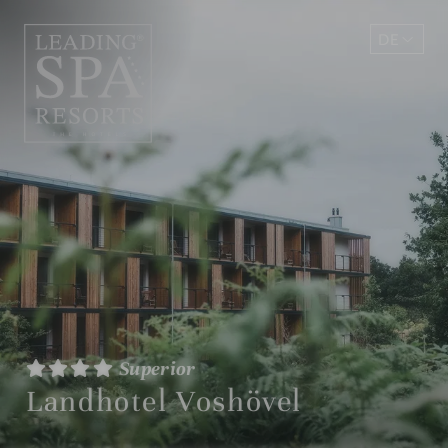
DE
EN
Superior
Landhotel Voshövel