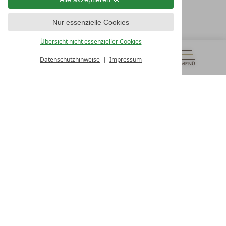
T +43 4242 22077
Nur essenzielle Cookies
UNSERE ÖFFNUNGSZEITEN
Montag - Freitag
Übersicht nicht essenzieller Cookies
von 08:00- 16:00 Uhr
Datenschutzhinweise
Impressum
MENÜ
GUTSCHEINE
& MEHR
ALLE RESORTS
ZURÜCK
Kontakt
WIR SIND FÜR SIE DA
Newsletter
EXKLUSIVE ANGEBOTE SICHERN
Partnerhotel werden
LASSEN SIE IHR HOTEL AUSZEICHNEN
Presse
ARTIKEL & MEDIEN SEHEN