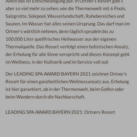
Allein das ist Entschleunigung pur. In Ortner’s Resort gibt’s
aber so viel mehr zu sehen, wie die Thermenwelt mit 6 Pools,
Salzgrotte, Solepool, Wasserlandschaft, Ruhebereichen und
Saunen. Im Wasser hat alles seinen Ursprung. Das darf man im
Ortner’s wörtlich nehmen, denn täglich sprudeln bis zu
100.000 Liter quellfrisches Heilwasser aus der eigenen
Thermalquelle. Das Resort verfolgt einen holistischen Ansatz,
der Erholung für alle Sinne verspricht und dieses Konzept geht
im Wellness, in der Kulinarik und im Service voll auf.
Der LEADING SPA AWARD BAYERN 2021 zeichnet Ortner’s
Resort für einen ganzheitlichen Wellnessansatz aus. Erholung
ist hier garantiert, ob in der Thermenwelt, beim Golfen oder
beim Wandern durch die Nachbarschaft.
LEADING SPA AWARD BAYERN 2021: Ortners Resort