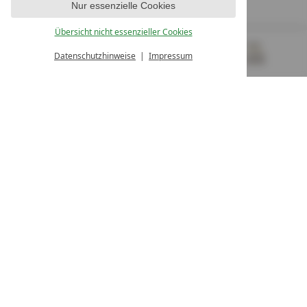
Nur essenzielle Cookies
UNSERE ÖFFNUNGSZEITEN
Montag - Freitag
Übersicht nicht essenzieller Cookies
von 08:00- 16:00 Uhr
Datenschutzhinweise
Impressum
MENÜ
GUTSCHEINE
& MEHR
ALLE RESORTS
ZURÜCK
Kontakt
WIR SIND FÜR SIE DA
Newsletter
EXKLUSIVE ANGEBOTE SICHERN
Partnerhotel werden
LASSEN SIE IHR HOTEL AUSZEICHNEN
Presse
ARTIKEL & MEDIEN SEHEN
Datenschutz­einstellungen
Datenschutz
Impressum
Barrierefreiheitserklärung