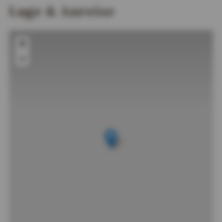
Lage & Anreise
+
−