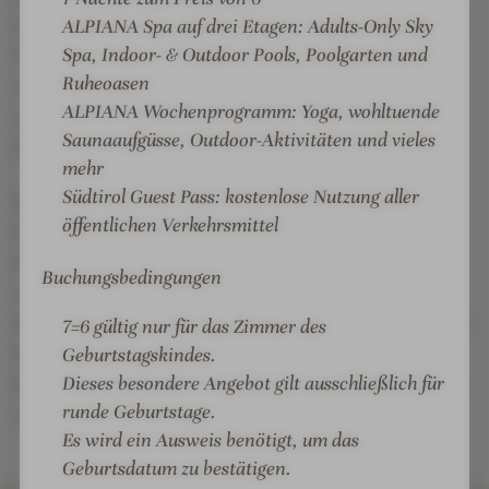
r
o
obersten Etagen des Hauses. Mit Panoramapool, Bio-
ALPIANA Spa auf drei Etagen: Adults-Only Sky
t
r
Spa, Indoor- & Outdoor Pools, Poolgarten und
Sauna unter einer Glaskuppel, stilvollen Ruhezonen
&
t
Ruheoasen
und einem Dachgarten entsteht hier eine
S
&
ALPIANA Wochenprogramm: Yoga, wohltuende
außergewöhnliche Wohlfühlwelt mit Blick über
P
S
Saunaaufgüsse, Outdoor-Aktivitäten und vieles
Südtirol.
A
P
mehr
A
Südtirol Guest Pass: kostenlose Nutzung aller
Der großzügige Spa-Bereich mit mehreren Pools,
öffentlichen Verkehrsmittel
Saunen und individuellen Treatments lädt dazu ein,
Körper und Geist in Einklang zu bringen. Kulinarisch
Buchungsbedingungen
setzt das Alpiana auf eine kreative Küche mit
hochwertigen regionalen Zutaten. Zusammen mit der
7=6 gültig nur für das Zimmer des
herzlichen Gastfreundschaft der Gastgeberfamilie
Geburtstagskindes.
Dieses besondere Angebot gilt ausschließlich für
Margesin entsteht ein Ort, der Entspannung, Genuss
runde Geburtstage.
und Naturerlebnis harmonisch verbindet.
Es wird ein Ausweis benötigt, um das
Geburtsdatum zu bestätigen.