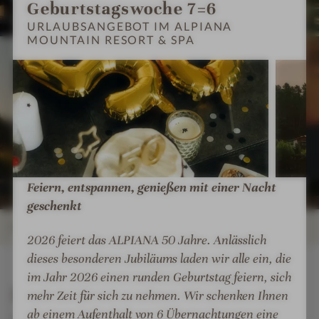
u
o
o
Geburtstagswoche 7=6
i
i
n
r
r
URLAUBSANGEBOT IM ALPIANA
o
o
t
MOUNTAIN RESORT & SPA
t
t
I
I
n
n
a
&
&
m
m
e
e
i
S
S
p
p
n
n
n
P
P
r
r
#
#
R
A
A
e
e
7
8
e
s
s
-
-
s
s
s
A
A
o
i
i
l
l
r
Feiern, entspannen, genießen mit einer Nacht
o
o
p
p
t
geschenkt
n
n
i
i
&
e
e
a
a
DETAILS
S
2026 feiert das ALPIANA 50 Jahre. Anlässlich
n
n
n
n
P
dieses besonderen Jubiläums laden wir alle ein, die
#
#
a
a
INFOS
IMPRESSIONEN
ZIMMER & SUITEN
ANGEBOTE
LAGE & ANREISE
A
im Jahr 2026 einen runden Geburtstag feiern, sich
9
1
M
M
Details
-
0
mehr Zeit für sich zu nehmen. Wir schenken Ihnen
o
o
A
-
u
u
ab einem Aufenthalt von 6 Übernachtungen eine
MEHR ÜBER
ALPIANA MOUNTAIN RESORT &